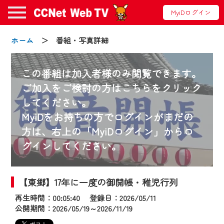
MyiDログイン
ホーム
＞ 番組・写真詳細
この番組は加入者様のみ閲覧できます。
ご加入をご検討の方はこちらをクリック
してください。
お知らせ
MyiDをお持ちの方でログインがまだの
方は、右上の「MyiDログイン」からロ
グインしてください。
2024/09/02
動画配信サービス『CCNet Web TV』は2024
年9月24日からリニューアルします！
【東郷】17年に一度の御開帳・稚児行列
再生時間：00:05:40 登録日：2026/05/11
【変更点】
公開期間：2026/05/19～2026/11/19
◆デザイン変更により、お住まいの地域