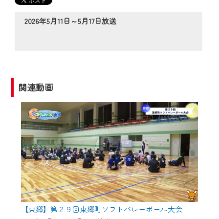
の動画コンテンツが一目瞭然。
◆当社アプリやＰＣブラウザから、いつ
2026年5月11日～5月17日放送
でも・どこでも・外出先でも！
CCNetサービスエリア20市町の地域情報
番組をご視聴いただけます！
【ご注意】
関連動画
2024年9月24日からはご加入者様へのサー
ビス向上のため、
『CCNet Web TV』を利用いただくには、
一部コンテンツを除き、
CCNetサービスへの加入と『CCNetマイ
ページ※』へのログインが必要となりま
す。
何卒、ご理解ご了承の程よろしくお願い
いたします。
【東郷】第２９回東郷町ソフトバレーボール大会