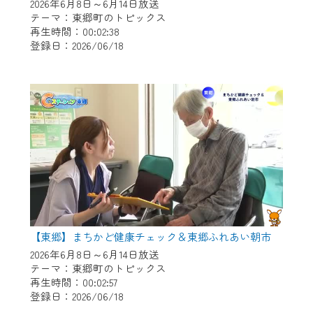
※マイページへのログインには、MyIDが必
2026年6月8日～6月14日放送
要となります。
テーマ：東郷町のトピックス
再生時間：00:02:38
※MyIDとは、CCNet Web TVを含むCCNetの
登録日：2026/06/18
各種サービスをご利用頂くためのIDです。
IDはお客様が使っているメールアドレス
で設定できます。
（GmailやYahooなどのフリーメールアドレ
スでも作成可能です）
※マイページへのログイン・MyIDの新規登
録は
こちら
から
※CCNetアプリをご利用中の方は引き続き
ご視聴いただけます。
＜メンテナンス情報＞
【東郷】まちかど健康チェック＆東郷ふれあい朝市
CCNetWebTVのリニューアルにともないメ
2026年6月8日～6月14日放送
テーマ：東郷町のトピックス
ンテナンス作業を予定しています。
再生時間：00:02:57
登録日：2026/06/18
日時 9/24 9:30～16:30