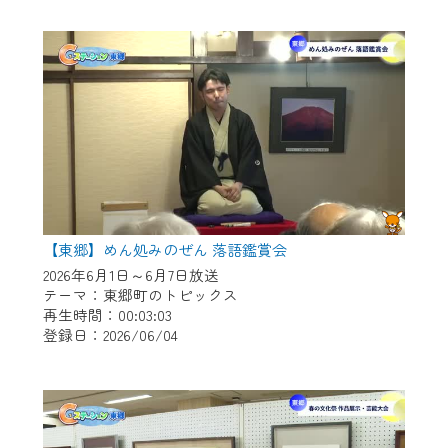
作業の間は、CCNetWebTVの画面が「メン
テナンス中」になり、ご利用いただけませ
ん。
ご不便をおかけいたしますが、ご了承の程
よろしくお願いいたします。
【東郷】めん処みのぜん 落語鑑賞会
2026年6月1日～6月7日放送
テーマ：東郷町のトピックス
再生時間：00:03:03
登録日：2026/06/04