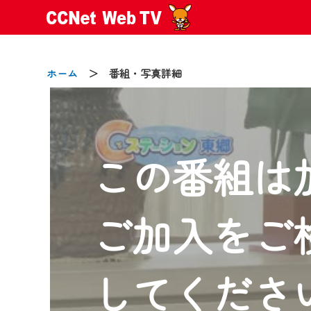
ホーム
＞ 番組・写真詳細
この番組は
2024/09/02
動画配信サービス『CCNet Web
【変更点】
ご加入をご
◆デザイン変更により、お住ま
◆当社アプリやＰＣブラウザか
CCNetサービスエリア20市町
してくださ
【ご注意】