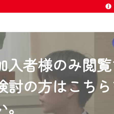
お知らせ
加入者様のみ閲覧
 TV』は2024年9月24日からリニューアルします！
検討の方はこちら
いの地域の動画コンテンツが一目瞭然。
ら、いつでも・どこでも・外出先でも！
の地域情報番組をご視聴いただけます！
い。