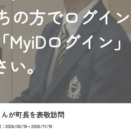
者様へのサービス向上のため、
持ちの方でログイ
いただくには、一部コンテンツを除き、
CNetマイページ※』へのログインが必要となります。
くお願いいたします。
MyiDログイン
yIDが必要となります。
Vを含むCCNetの各種サービスをご利用頂くためのIDです。
アドレスで設定できます。
さい。
ーメールアドレスでも作成可能です）
Dの新規登録は
こちら
から
は引き続きご視聴いただけます。
ルにともないメンテナンス作業を予定しています。
さんが町長を表敬訪問
026/05/19～2026/11/19