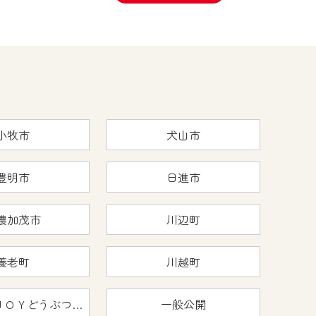
小牧市
犬山市
豊明市
日進市
濃加茂市
川辺町
養老町
川越町
おうちで猿ＪＯＹどうぶつえん
一般公開