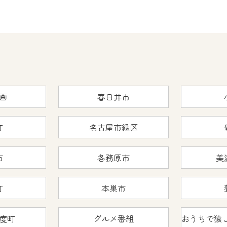
画
春日井市
町
名古屋市緑区
市
各務原市
美
町
本巣市
度町
グルメ番組