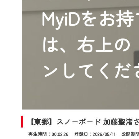
2024年9月24日からはご加入
MyiDをお
『CCNet Web TV』を利用
CCNetサービスへの加入と『C
何卒、ご理解ご了承の程よろし
は、右上の「
※マイページへのログインには、M
※MyIDとは、CCNet Web T
IDはお客様が使っているメール
ンしてくだ
（GmailやYahooなどのフリ
※マイページへのログイン・MyI
※CCNetアプリをご利用中の方
＜メンテナンス情報＞
CCNetWebTVのリニューア
【東郷】スノーボード 加藤聖渚
日時 9/24 9:30～16:30
再生時間：00:02:26 登録日：2026/05/11
公開期間：2