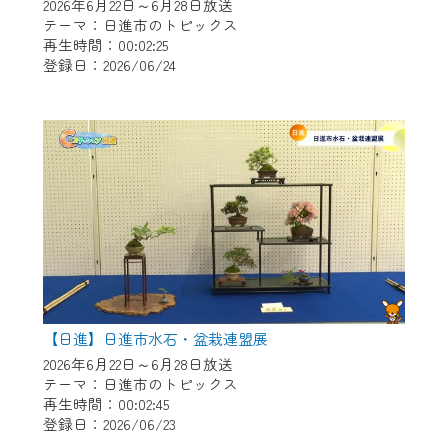
※マイページへのログインには、MyIDが必
2026年6月22日～6月28日放送
要となります。
テーマ：日進市のトピックス
再生時間：00:02:25
※MyIDとは、CCNet Web TVを含むCCNetの
登録日：2026/06/24
各種サービスをご利用頂くためのIDです。
IDはお客様が使っているメールアドレス
で設定できます。
（GmailやYahooなどのフリーメールアドレ
スでも作成可能です）
※マイページへのログイン・MyIDの新規登
録は
こちら
から
※CCNetアプリをご利用中の方は引き続き
ご視聴いただけます。
＜メンテナンス情報＞
【日進】日進市水石・盆栽連盟展
CCNetWebTVのリニューアルにともないメ
2026年6月22日～6月28日放送
テーマ：日進市のトピックス
ンテナンス作業を予定しています。
再生時間：00:02:45
登録日：2026/06/23
日時 9/24 9:30～16:30