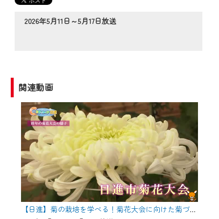
の動画コンテンツが一目瞭然。
◆当社アプリやＰＣブラウザから、いつ
2026年5月11日～5月17日放送
でも・どこでも・外出先でも！
CCNetサービスエリア20市町の地域情報
番組をご視聴いただけます！
【ご注意】
関連動画
2024年9月24日からはご加入者様へのサー
ビス向上のため、
『CCNet Web TV』を利用いただくには、
一部コンテンツを除き、
CCNetサービスへの加入と『CCNetマイ
ページ※』へのログインが必要となりま
す。
何卒、ご理解ご了承の程よろしくお願い
いたします。
【日進】菊の栽培を学べる！菊花大会に向けた菊づくり講習会