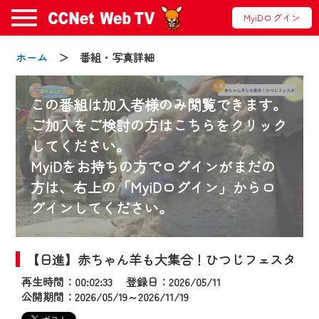
MyiDログイン
ホーム
＞ 番組・写真詳細
この番組は加入者様のみ閲覧できます。
ご加入をご検討の方はこちらをクリック
してください。
お知らせ
MyiDをお持ちの方でログインがまだの
方は、右上の「MyiDログイン」からロ
グインしてください。
2024/09/02
動画配信サービス『CCNet Web TV』は2024
年9月24日からリニューアルします！
【日進】赤ちゃん羊も大集合！ひつじフェスタ
再生時間：00:02:33 登録日：2026/05/11
【変更点】
公開期間：2026/05/19～2026/11/19
◆デザイン変更により、お住まいの地域