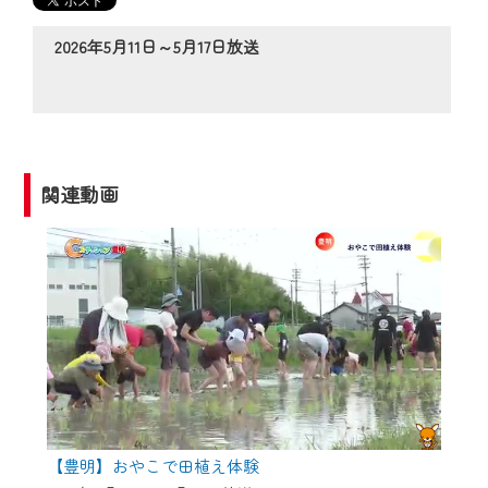
の動画コンテンツが一目瞭然。
◆当社アプリやＰＣブラウザから、いつ
2026年5月11日～5月17日放送
でも・どこでも・外出先でも！
CCNetサービスエリア20市町の地域情報
番組をご視聴いただけます！
【ご注意】
関連動画
2024年9月24日からはご加入者様へのサー
ビス向上のため、
『CCNet Web TV』を利用いただくには、
一部コンテンツを除き、
CCNetサービスへの加入と『CCNetマイ
ページ※』へのログインが必要となりま
す。
何卒、ご理解ご了承の程よろしくお願い
いたします。
【豊明】おやこで田植え体験