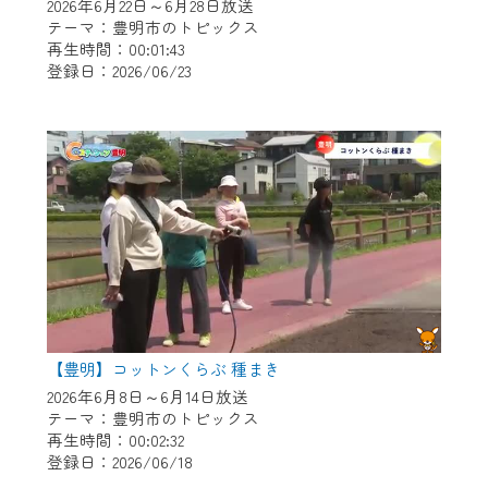
※マイページへのログインには、MyIDが必
2026年6月22日～6月28日放送
要となります。
テーマ：豊明市のトピックス
再生時間：00:01:43
※MyIDとは、CCNet Web TVを含むCCNetの
登録日：2026/06/23
各種サービスをご利用頂くためのIDです。
IDはお客様が使っているメールアドレス
で設定できます。
（GmailやYahooなどのフリーメールアドレ
スでも作成可能です）
※マイページへのログイン・MyIDの新規登
録は
こちら
から
※CCNetアプリをご利用中の方は引き続き
ご視聴いただけます。
＜メンテナンス情報＞
【豊明】コットンくらぶ 種まき
CCNetWebTVのリニューアルにともないメ
2026年6月8日～6月14日放送
テーマ：豊明市のトピックス
ンテナンス作業を予定しています。
再生時間：00:02:32
登録日：2026/06/18
日時 9/24 9:30～16:30