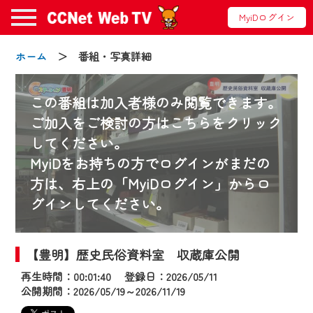
MyiDログイン
ホーム
＞ 番組・写真詳細
この番組は加入者様のみ閲覧できます。
ご加入をご検討の方はこちらをクリック
してください。
お知らせ
MyiDをお持ちの方でログインがまだの
方は、右上の「MyiDログイン」からロ
グインしてください。
2024/09/02
動画配信サービス『CCNet Web TV』は2024
年9月24日からリニューアルします！
【豊明】歴史民俗資料室 収蔵庫公開
再生時間：00:01:40 登録日：2026/05/11
【変更点】
公開期間：2026/05/19～2026/11/19
◆デザイン変更により、お住まいの地域