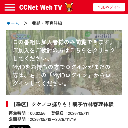
MyiDログイン
ホーム
＞ 番組・写真詳細
この番組は加入者様のみ閲覧できます。
ご加入をご検討の方はこちらをクリック
してください。
お知らせ
MyiDをお持ちの方でログインがまだの
方は、右上の「MyiDログイン」からロ
グインしてください。
2024/09/02
動画配信サービス『CCNet Web TV』は2024
年9月24日からリニューアルします！
【緑区】タケノコ掘りも！親子竹林管理体験
再生時間：00:02:56 登録日：2026/05/11
【変更点】
公開期間：2026/05/19～2026/11/19
◆デザイン変更により、お住まいの地域