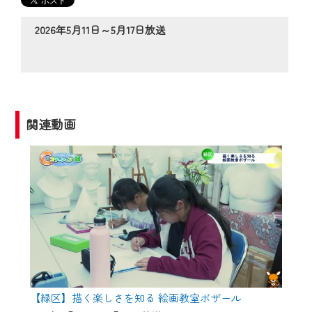
の動画コンテンツが一目瞭然。
◆当社アプリやＰＣブラウザから、いつ
2026年5月11日～5月17日放送
でも・どこでも・外出先でも！
CCNetサービスエリア20市町の地域情報
番組をご視聴いただけます！
【ご注意】
関連動画
2024年9月24日からはご加入者様へのサー
ビス向上のため、
『CCNet Web TV』を利用いただくには、
一部コンテンツを除き、
CCNetサービスへの加入と『CCNetマイ
ページ※』へのログインが必要となりま
す。
何卒、ご理解ご了承の程よろしくお願い
いたします。
【緑区】描く楽しさを知る 絵画教室ボザール