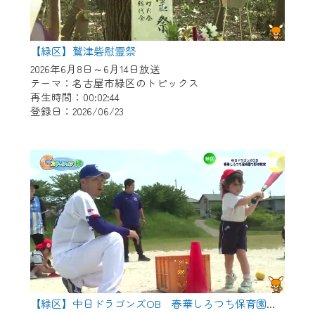
【緑区】鷲津砦慰霊祭
2026年6月8日～6月14日放送
テーマ：名古屋市緑区のトピックス
再生時間：00:02:44
登録日：2026/06/23
【緑区】中日ドラゴンズOB 春華しろつち保育園で野球教室