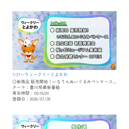
作業の間は、CCNetWebTVの画面が「メン
テナンス中」になり、ご利用いただけませ
ん。
ご不便をおかけいたしますが、ご了承の程
よろしくお願いいたします。
7/27～ウィークリーとよかわ
〇新商品 販売開始！いなりんぬいぐるみペンケース 〇足立歌謡 歌謡発表会 〇桜ヶ丘ミュージアム美術展 〇総合保健センター OPEN
テーマ：豊川局最新番組
再生時間：00:15:00
登録日：2026/07/28