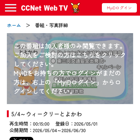
MyiDログイン
ホーム
＞ 番組・写真詳細
この番組は加入者様のみ閲覧できます。
ご加入をご検討の方はこちらをクリック
してください。
お知らせ
MyiDをお持ちの方でログインがまだの
方は、右上の「MyiDログイン」からロ
グインしてください。
2024/09/02
動画配信サービス『CCNet Web TV』は2024
年9月24日からリニューアルします！
5/4～ウィークリーとよかわ
再生時間：00:15:00 登録日：2026/05/01
【変更点】
公開期間：2026/05/04～2026/06/30
◆デザイン変更により、お住まいの地域