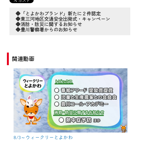
の動画コンテンツが一目瞭然。
◆当社アプリやＰＣブラウザから、いつ
◆「とよかわブランド」新たに２件認定
でも・どこでも・外出先でも！
◆東三河地区交通安全出発式・キャンペーン
◆消防・防災に関するお知らせ
CCNetサービスエリア20市町の地域情報
◆豊川警察署からのお知らせ
番組をご視聴いただけます！
【ご注意】
関連動画
2024年9月24日からはご加入者様へのサー
ビス向上のため、
『CCNet Web TV』を利用いただくには、
一部コンテンツを除き、
CCNetサービスへの加入と『CCNetマイ
ページ※』へのログインが必要となりま
す。
何卒、ご理解ご了承の程よろしくお願い
いたします。
8/3～ウィークリーとよかわ