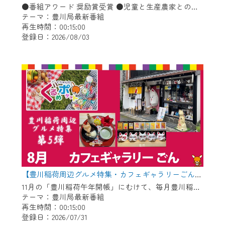
※マイページへのログインには、MyIDが必
●番組アワード 奨励賞受賞 ●児童と生産農家との会食会 ●豊川コール・アカデミー ●消防・防災に関するお知らせ「熱中症予防」ほか
要となります。
テーマ：豊川局最新番組
※MyIDとは、CCNet Web TVを含むCCNetの
再生時間：00:15:00
登録日：2026/08/03
各種サービスをご利用頂くためのIDです。
IDはお客様が使っているメールアドレス
で設定できます。
（GmailやYahooなどのフリーメールアドレ
スでも作成可能です）
※マイページへのログイン・MyIDの新規登
録は
こちら
から
※CCNetアプリをご利用中の方は引き続き
ご視聴いただけます。
＜メンテナンス情報＞
【豊川稲荷周辺グルメ特集・カフェギャラリーごん】Cちゃんのぐるめポケット
CCNetWebTVのリニューアルにともないメ
11月の「豊川稲荷午年開帳」にむけて、毎月豊川稲荷周辺のグルメを紹介します！ 今回は狐のグッズや縁起物を展示＆販売している古民家カフェ！自慢のお狐ぜんざいやお狐メニューが食べられます♪
ンテナンス作業を予定しています。
テーマ：豊川局最新番組
再生時間：00:15:00
登録日：2026/07/31
日時 9/24 9:30～16:30