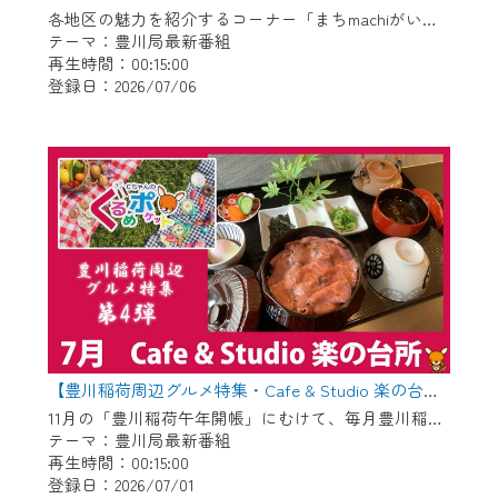
各地区の魅力を紹介するコーナー「まちmachiがいど」傑作選 〇御津地区 〇市田地区 〇下長山地区 〇御油地区 〇豊地区
テーマ：豊川局最新番組
再生時間：00:15:00
登録日：2026/07/06
【豊川稲荷周辺グルメ特集・Cafe & Studio 楽の台所】Cちゃんのぐるめポケット
11月の「豊川稲荷午年開帳」にむけて、毎月豊川稲荷周辺のグルメを紹介します！ 今回は昨年6月にオープンした管理栄養士がプロデュースするお店「Cafe & Studio 楽の台所」です。
テーマ：豊川局最新番組
再生時間：00:15:00
登録日：2026/07/01