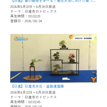
※マイページへのログインには、MyIDが必
【日進】菊の栽培を学べる！菊花大会に向けた菊づくり講習会
要となります。
2026年6月22日～6月28日放送
テーマ：日進市のトピックス
※MyIDとは、CCNet Web TVを含むCCNetの
再生時間：00:02:25
各種サービスをご利用頂くためのIDです。
登録日：2026/06/24
IDはお客様が使っているメールアドレス
で設定できます。
（GmailやYahooなどのフリーメールアドレ
スでも作成可能です）
※マイページへのログイン・MyIDの新規登
録は
こちら
から
※CCNetアプリをご利用中の方は引き続き
ご視聴いただけます。
＜メンテナンス情報＞
【日進】日進市水石・盆栽連盟展
CCNetWebTVのリニューアルにともないメ
2026年6月22日～6月28日放送
ンテナンス作業を予定しています。
テーマ：日進市のトピックス
再生時間：00:02:45
日時 9/24 9:30～16:30
登録日：2026/06/23