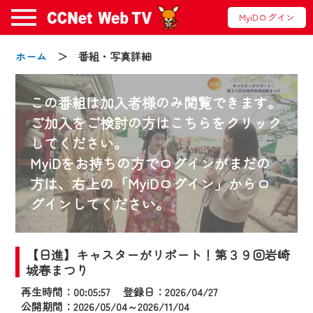
MyiDログイン
ホーム
＞ 番組・写真詳細
この番組は加入者様のみ閲覧できます。
ご加入をご検討の方はこちらをクリック
してください。
お知らせ
MyiDをお持ちの方でログインがまだの
方は、右上の「MyiDログイン」からロ
グインしてください。
2024/09/02
動画配信サービス『CCNet Web TV』は2024
年9月24日からリニューアルします！
【日進】キャスターがリポート！第３９回岩崎
城春まつり
【変更点】
再生時間：00:05:57 登録日：2026/04/27
◆デザイン変更により、お住まいの地域
公開期間：2026/05/04～2026/11/04