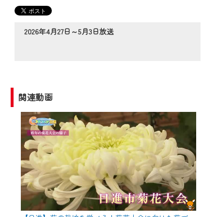
の動画コンテンツが一目瞭然。
◆当社アプリやＰＣブラウザから、いつ
でも・どこでも・外出先でも！
2026年4月27日～5月3日放送
CCNetサービスエリア20市町の地域情報
番組をご視聴いただけます！
【ご注意】
2024年9月24日からはご加入者様へのサー
関連動画
ビス向上のため、
『CCNet Web TV』を利用いただくには、
一部コンテンツを除き、
CCNetサービスへの加入と『CCNetマイ
ページ※』へのログインが必要となりま
す。
何卒、ご理解ご了承の程よろしくお願い
いたします。