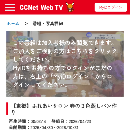
MyiDログイン
ホーム
＞ 番組・写真詳細
この番組は加入者様のみ閲覧できます。
ご加入をご検討の方はこちらをクリック
してください。
お知らせ
MyiDをお持ちの方でログインがまだの
方は、右上の「MyiDログイン」からロ
グインしてください。
2024/09/02
動画配信サービス『CCNet Web TV』は2024
年9月24日からリニューアルします！
【東郷】ふれあいサロン 春の３色蒸しパン作
り
【変更点】
再生時間：00:03:14 登録日：2026/04/23
◆デザイン変更により、お住まいの地域
公開期間：2026/04/30～2026/10/31