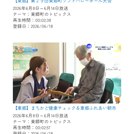
※マイページへのログインには、MyIDが必
【東郷】第２９回東郷町ソフトバレーボール大会
要となります。
2026年6月8日～6月14日放送
テーマ：東郷町のトピックス
※MyIDとは、CCNet Web TVを含むCCNetの
再生時間：00:02:38
各種サービスをご利用頂くためのIDです。
登録日：2026/06/18
IDはお客様が使っているメールアドレス
で設定できます。
（GmailやYahooなどのフリーメールアドレ
スでも作成可能です）
※マイページへのログイン・MyIDの新規登
録は
こちら
から
※CCNetアプリをご利用中の方は引き続き
ご視聴いただけます。
＜メンテナンス情報＞
【東郷】まちかど健康チェック＆東郷ふれあい朝市
CCNetWebTVのリニューアルにともないメ
2026年6月8日～6月14日放送
ンテナンス作業を予定しています。
テーマ：東郷町のトピックス
再生時間：00:02:57
日時 9/24 9:30～16:30
登録日：2026/06/18