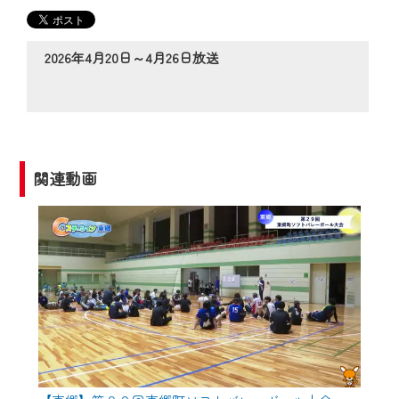
の動画コンテンツが一目瞭然。
◆当社アプリやＰＣブラウザから、いつ
でも・どこでも・外出先でも！
2026年4月20日～4月26日放送
CCNetサービスエリア20市町の地域情報
番組をご視聴いただけます！
【ご注意】
2024年9月24日からはご加入者様へのサー
関連動画
ビス向上のため、
『CCNet Web TV』を利用いただくには、
一部コンテンツを除き、
CCNetサービスへの加入と『CCNetマイ
ページ※』へのログインが必要となりま
す。
何卒、ご理解ご了承の程よろしくお願い
いたします。