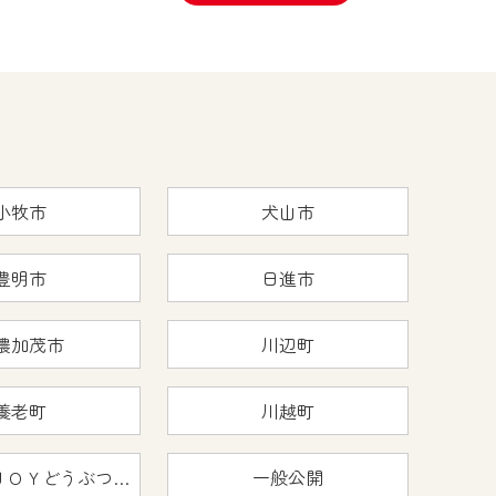
小牧市
犬山市
豊明市
日進市
濃加茂市
川辺町
養老町
川越町
おうちで猿ＪＯＹどうぶつえん
一般公開