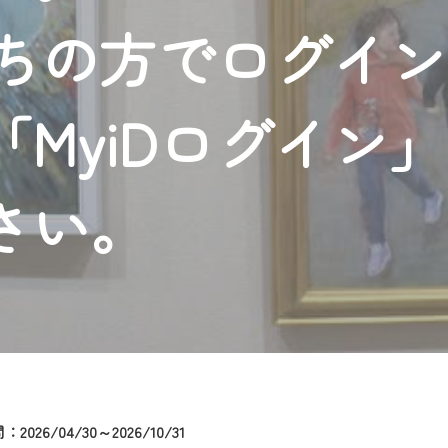
者様へのサービス向上のため、
持ちの方でログイ
いただくには、一部コンテンツを除き、
CNetマイページ※』へのログインが必要となります。
くお願いいたします。
MyiDログイン
yIDが必要となります。
Vを含むCCNetの各種サービスをご利用頂くためのIDです。
アドレスで設定できます。
さい。
ーメールアドレスでも作成可能です）
Dの新規登録は
こちら
から
は引き続きご視聴いただけます。
ルにともないメンテナンス作業を予定しています。
2026/04/30～2026/10/31