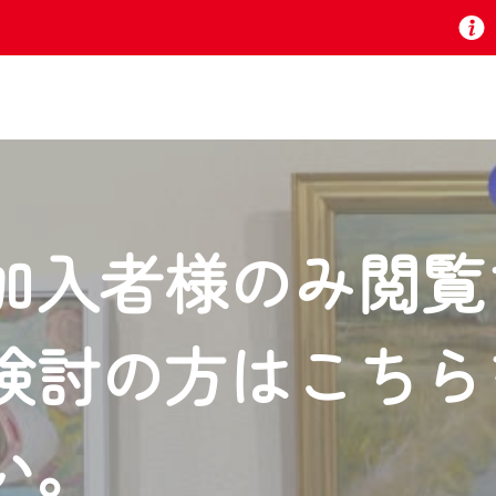
お知らせ
加入者様のみ閲覧
 TV』は2024年9月24日からリニューアルします！
検討の方はこちら
いの地域の動画コンテンツが一目瞭然。
ら、いつでも・どこでも・外出先でも！
の地域情報番組をご視聴いただけます！
い。