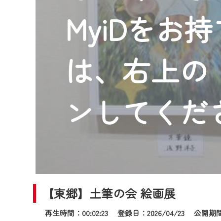
2024年9月24日からはご加入
MyiDをお
『CCNet Web TV』を利用
CCNetサービスへの加入と『C
何卒、ご理解ご了承の程よろし
は、右上の「
※マイページへのログインには、M
※MyIDとは、CCNet Web T
IDはお客様が使っているメール
ンしてくだ
（GmailやYahooなどのフリ
※マイページへのログイン・MyI
※CCNetアプリをご利用中の方
＜メンテナンス情報＞
CCNetWebTVのリニューア
【東郷】土筆の会 絵画展
日時 9/24 9:30～16:30
再生時間：00:02:23 登録日：2026/04/23
公開期間：