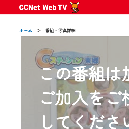
ホーム
＞ 番組・写真詳細
この番組は
2024/09/02
動画配信サービス『CCNet Web
【変更点】
ご加入をご
◆デザイン変更により、お住ま
◆当社アプリやＰＣブラウザか
CCNetサービスエリア20市町
してくださ
【ご注意】