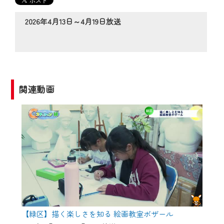
の動画コンテンツが一目瞭然。
◆当社アプリやＰＣブラウザから、いつ
2026年4月13日～4月19日放送
でも・どこでも・外出先でも！
CCNetサービスエリア20市町の地域情報
番組をご視聴いただけます！
【ご注意】
関連動画
2024年9月24日からはご加入者様へのサー
ビス向上のため、
『CCNet Web TV』を利用いただくには、
一部コンテンツを除き、
CCNetサービスへの加入と『CCNetマイ
ページ※』へのログインが必要となりま
す。
何卒、ご理解ご了承の程よろしくお願い
いたします。
【緑区】描く楽しさを知る 絵画教室ボザール