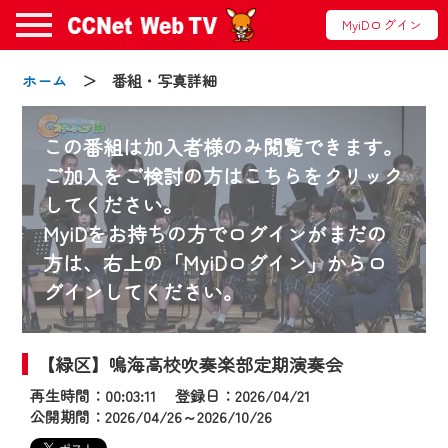
MyiDログイン
ホーム
＞ 番組・写真詳細
この番組は加入者様のみ閲覧できます。
ご加入をご検討の方はこちらをクリック
してください。
お知らせ
MyiDをお持ちの方でログインがまだの
方は、右上の「MyiDログイン」からロ
グインしてください。
2024/09/02
動画配信サービス『CCNet Web TV』は2024
年9月24日からリニューアルします！
【緑区】鳴海高校吹奏楽部定期演奏会
再生時間：00:03:11 登録日：2026/04/21
【変更点】
公開期間：2026/04/26～2026/10/26
◆デザイン変更により、お住まいの地域