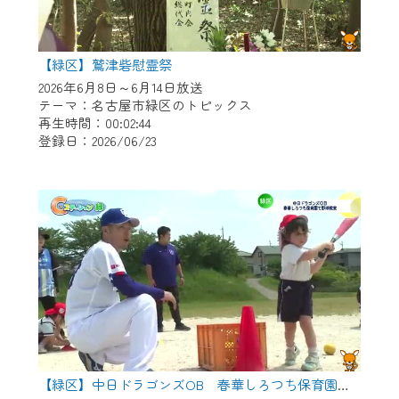
【緑区】鷲津砦慰霊祭
2026年6月8日～6月14日放送
テーマ：名古屋市緑区のトピックス
再生時間：00:02:44
登録日：2026/06/23
【緑区】中日ドラゴンズOB 春華しろつち保育園で野球教室