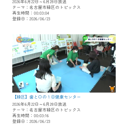
※マイページへのログインには、MyIDが必
2026年6月22日～6月28日放送
要となります。
テーマ：名古屋市緑区のトピックス
再生時間：00:03:04
※MyIDとは、CCNet Web TVを含むCCNetの
登録日：2026/06/23
各種サービスをご利用頂くためのIDです。
IDはお客様が使っているメールアドレス
で設定できます。
（GmailやYahooなどのフリーメールアドレ
スでも作成可能です）
※マイページへのログイン・MyIDの新規登
録は
こちら
から
※CCNetアプリをご利用中の方は引き続き
ご視聴いただけます。
＜メンテナンス情報＞
【緑区】歯と口の１日健康センター
CCNetWebTVのリニューアルにともないメ
2026年6月22日～6月28日放送
テーマ：名古屋市緑区のトピックス
ンテナンス作業を予定しています。
再生時間：00:03:16
登録日：2026/06/23
日時 9/24 9:30～16:30