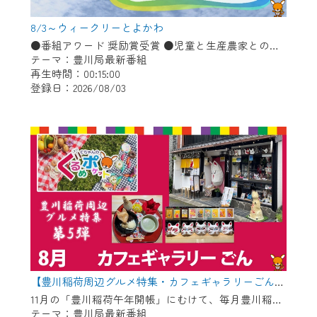
※マイページへのログインには、MyIDが必
要となります。
8/3～ウィークリーとよかわ
※MyIDとは、CCNet Web TVを含むCCNetの
●番組アワード 奨励賞受賞 ●児童と生産農家との会食会 ●豊川コール・アカデミー ●消防・防災に関するお知らせ「熱中症予防」ほか
各種サービスをご利用頂くためのIDです。
テーマ：豊川局最新番組
再生時間：00:15:00
IDはお客様が使っているメールアドレス
登録日：2026/08/03
で設定できます。
（GmailやYahooなどのフリーメールアドレ
スでも作成可能です）
※マイページへのログイン・MyIDの新規登
録は
こちら
から
※CCNetアプリをご利用中の方は引き続き
ご視聴いただけます。
＜メンテナンス情報＞
CCNetWebTVのリニューアルにともないメ
ンテナンス作業を予定しています。
【豊川稲荷周辺グルメ特集・カフェギャラリーごん】Cちゃんのぐるめポケット
11月の「豊川稲荷午年開帳」にむけて、毎月豊川稲荷周辺のグルメを紹介します！ 今回は狐のグッズや縁起物を展示＆販売している古民家カフェ！自慢のお狐ぜんざいやお狐メニューが食べられます♪
テーマ：豊川局最新番組
日時 9/24 9:30～16:30