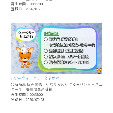
再生時間：00:15:00
登録日：2026/07/31
作業の間は、CCNetWebTVの画面が「メン
テナンス中」になり、ご利用いただけませ
ん。
ご不便をおかけいたしますが、ご了承の程
よろしくお願いいたします。
7/27～ウィークリーとよかわ
〇新商品 販売開始！いなりんぬいぐるみペンケース 〇足立歌謡 歌謡発表会 〇桜ヶ丘ミュージアム美術展 〇総合保健センター OPEN
テーマ：豊川局最新番組
再生時間：00:15:00
登録日：2026/07/28