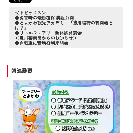
の動画コンテンツが一目瞭然。
◆当社アプリやＰＣブラウザから、いつ
＜トピックス＞
でも・どこでも・外出先でも！
◆災害時の電源確保 実証公開
◆とよかわ観光アカデミー「豊川稲荷の御開帳と
CCNetサービスエリア20市町の地域情報
は？」
◆リトルフェアリー新体操発表会
番組をご視聴いただけます！
＜豊川警察署からのお知らせ＞
◆自転車に青切符制度開始
【ご注意】
2024年9月24日からはご加入者様へのサー
ビス向上のため、
関連動画
『CCNet Web TV』を利用いただくには、
一部コンテンツを除き、
CCNetサービスへの加入と『CCNetマイ
ページ※』へのログインが必要となりま
す。
何卒、ご理解ご了承の程よろしくお願い
いたします。