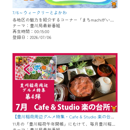
7/6～ウィークリーとよかわ
各地区の魅力を紹介するコーナー「まちmachiがいど」傑作選 〇御津地区 〇市田地区 〇下長山地区 〇御油地区 〇豊地区
テーマ：豊川局最新番組
再生時間：00:15:00
登録日：2026/07/06
【豊川稲荷周辺グルメ特集・Cafe & Studio 楽の台所】Cちゃんのぐるめポケット
11月の「豊川稲荷午年開帳」にむけて、毎月豊川稲荷周辺のグルメを紹介します！ 今回は昨年6月にオープンした管理栄養士がプロデュースするお店「Cafe & Studio 楽の台所」です。
テーマ：豊川局最新番組