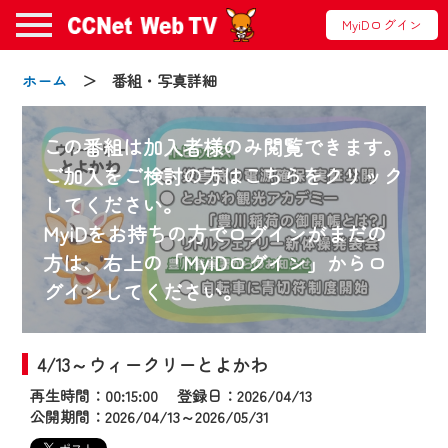
MyiDログイン
ホーム
＞ 番組・写真詳細
この番組は加入者様のみ閲覧できます。
ご加入をご検討の方はこちらをクリック
してください。
お知らせ
MyiDをお持ちの方でログインがまだの
方は、右上の「MyiDログイン」からロ
グインしてください。
2024/09/02
動画配信サービス『CCNet Web TV』は2024
年9月24日からリニューアルします！
4/13～ウィークリーとよかわ
再生時間：00:15:00 登録日：2026/04/13
【変更点】
公開期間：2026/04/13～2026/05/31
◆デザイン変更により、お住まいの地域