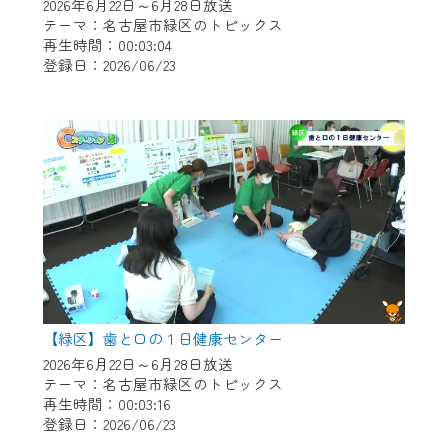
※マイページへのログインには、MyIDが必
2026年6月22日～6月28日放送
要となります。
テーマ：名古屋市緑区のトピックス
再生時間：00:03:04
※MyIDとは、CCNet Web TVを含むCCNetの
登録日：2026/06/23
各種サービスをご利用頂くためのIDです。
IDはお客様が使っているメールアドレス
で設定できます。
（GmailやYahooなどのフリーメールアドレ
スでも作成可能です）
※マイページへのログイン・MyIDの新規登
録は
こちら
から
※CCNetアプリをご利用中の方は引き続き
ご視聴いただけます。
＜メンテナンス情報＞
【緑区】歯と口の１日健康センター
CCNetWebTVのリニューアルにともないメ
2026年6月22日～6月28日放送
テーマ：名古屋市緑区のトピックス
ンテナンス作業を予定しています。
再生時間：00:03:16
登録日：2026/06/23
日時 9/24 9:30～16:30