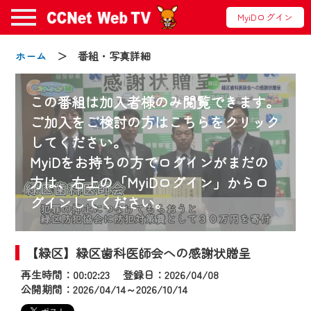
MyiDログイン
ホーム
＞ 番組・写真詳細
この番組は加入者様のみ閲覧できます。
ご加入をご検討の方はこちらをクリック
してください。
お知らせ
MyiDをお持ちの方でログインがまだの
方は、右上の「MyiDログイン」からロ
グインしてください。
2024/09/02
動画配信サービス『CCNet Web TV』は2024
年9月24日からリニューアルします！
【緑区】緑区歯科医師会への感謝状贈呈
再生時間：00:02:23 登録日：2026/04/08
【変更点】
公開期間：2026/04/14～2026/10/14
◆デザイン変更により、お住まいの地域