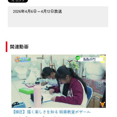
の動画コンテンツが一目瞭然。
◆当社アプリやＰＣブラウザから、いつ
2026年4月6日～4月12日放送
でも・どこでも・外出先でも！
CCNetサービスエリア20市町の地域情報
番組をご視聴いただけます！
【ご注意】
関連動画
2024年9月24日からはご加入者様へのサー
ビス向上のため、
『CCNet Web TV』を利用いただくには、
一部コンテンツを除き、
CCNetサービスへの加入と『CCNetマイ
ページ※』へのログインが必要となりま
す。
何卒、ご理解ご了承の程よろしくお願い
いたします。
【緑区】描く楽しさを知る 絵画教室ボザール