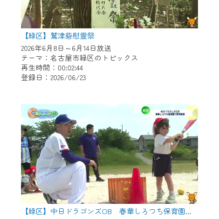
【緑区】鷲津砦慰霊祭
2026年6月8日～6月14日放送
テーマ：名古屋市緑区のトピックス
再生時間：00:02:44
登録日：2026/06/23
【緑区】中日ドラゴンズOB 春華しろつち保育園で野球教室