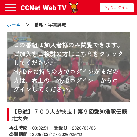
MyiDログイン
ホーム
＞ 番組・写真詳細
この番組は加入者様のみ閲覧できます。
ご加入をご検討の方はこちらをクリック
してください。
お知らせ
MyiDをお持ちの方でログインがまだの
方は、右上の「MyiDログイン」からロ
グインしてください。
2024/09/02
動画配信サービス『CCNet Web TV』は2024
年9月24日からリニューアルします！
【日進】７００人が快走！第９回愛知池駅伝競
走大会
【変更点】
再生時間：00:02:51 登録日：2026/03/06
◆デザイン変更により、お住まいの地域
公開期間：2026/03/12～2026/09/12