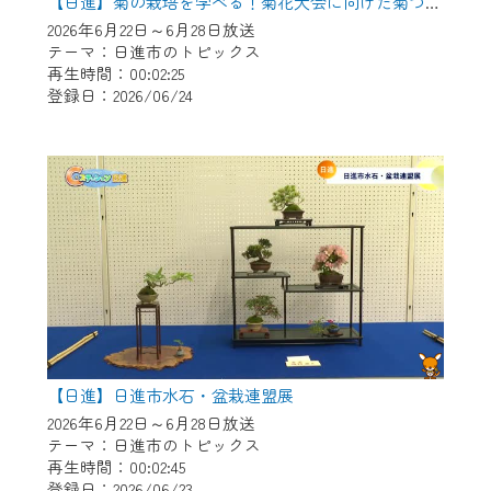
※マイページへのログインには、MyIDが必
【日進】菊の栽培を学べる！菊花大会に向けた菊づくり講習会
要となります。
2026年6月22日～6月28日放送
テーマ：日進市のトピックス
※MyIDとは、CCNet Web TVを含むCCNetの
再生時間：00:02:25
各種サービスをご利用頂くためのIDです。
登録日：2026/06/24
IDはお客様が使っているメールアドレス
で設定できます。
（GmailやYahooなどのフリーメールアドレ
スでも作成可能です）
※マイページへのログイン・MyIDの新規登
録は
こちら
から
※CCNetアプリをご利用中の方は引き続き
ご視聴いただけます。
＜メンテナンス情報＞
【日進】日進市水石・盆栽連盟展
CCNetWebTVのリニューアルにともないメ
2026年6月22日～6月28日放送
ンテナンス作業を予定しています。
テーマ：日進市のトピックス
再生時間：00:02:45
日時 9/24 9:30～16:30
登録日：2026/06/23