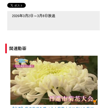
の動画コンテンツが一目瞭然。
◆当社アプリやＰＣブラウザから、いつ
でも・どこでも・外出先でも！
2026年3月2日～3月8日放送
CCNetサービスエリア20市町の地域情報
番組をご視聴いただけます！
【ご注意】
2024年9月24日からはご加入者様へのサー
関連動画
ビス向上のため、
『CCNet Web TV』を利用いただくには、
一部コンテンツを除き、
CCNetサービスへの加入と『CCNetマイ
ページ※』へのログインが必要となりま
す。
何卒、ご理解ご了承の程よろしくお願い
いたします。