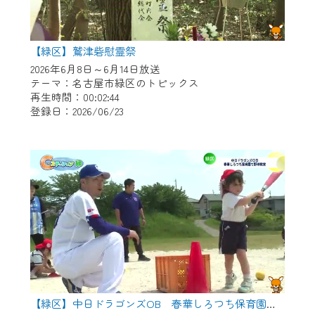
【緑区】鷲津砦慰霊祭
2026年6月8日～6月14日放送
テーマ：名古屋市緑区のトピックス
再生時間：00:02:44
登録日：2026/06/23
【緑区】中日ドラゴンズOB 春華しろつち保育園で野球教室