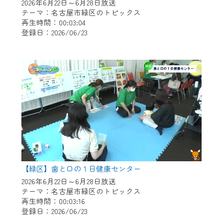
※マイページへのログインには、MyIDが必
2026年6月22日～6月28日放送
要となります。
テーマ：名古屋市緑区のトピックス
再生時間：00:03:04
※MyIDとは、CCNet Web TVを含むCCNetの
登録日：2026/06/23
各種サービスをご利用頂くためのIDです。
IDはお客様が使っているメールアドレス
で設定できます。
（GmailやYahooなどのフリーメールアドレ
スでも作成可能です）
※マイページへのログイン・MyIDの新規登
録は
こちら
から
※CCNetアプリをご利用中の方は引き続き
ご視聴いただけます。
＜メンテナンス情報＞
【緑区】歯と口の１日健康センター
CCNetWebTVのリニューアルにともないメ
2026年6月22日～6月28日放送
テーマ：名古屋市緑区のトピックス
ンテナンス作業を予定しています。
再生時間：00:03:16
登録日：2026/06/23
日時 9/24 9:30～16:30