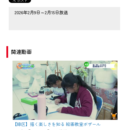
の動画コンテンツが一目瞭然。
◆当社アプリやＰＣブラウザから、いつ
2026年2月9日～2月15日放送
でも・どこでも・外出先でも！
CCNetサービスエリア20市町の地域情報
番組をご視聴いただけます！
【ご注意】
関連動画
2024年9月24日からはご加入者様へのサー
ビス向上のため、
『CCNet Web TV』を利用いただくには、
一部コンテンツを除き、
CCNetサービスへの加入と『CCNetマイ
ページ※』へのログインが必要となりま
す。
何卒、ご理解ご了承の程よろしくお願い
いたします。
【緑区】描く楽しさを知る 絵画教室ボザール