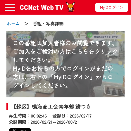
MyiDログイン
ホーム
＞ 番組・写真詳細
この番組は加入者様のみ閲覧できます。
ご加入をご検討の方はこちらをクリック
してください。
お知らせ
MyiDをお持ちの方でログインがまだの
方は、右上の「MyiDログイン」からロ
グインしてください。
2024/09/02
動画配信サービス『CCNet Web TV』は2024
年9月24日からリニューアルします！
【緑区】鳴海商工会青年部 餅つき
再生時間：00:02:46 登録日：2026/02/17
【変更点】
公開期間：2026/02/21～2026/08/21
◆デザイン変更により、お住まいの地域