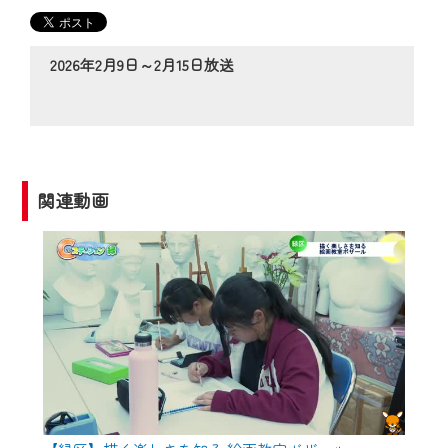
の動画コンテンツが一目瞭然。
◆当社アプリやＰＣブラウザから、いつ
でも・どこでも・外出先でも！
2026年2月9日～2月15日放送
CCNetサービスエリア20市町の地域情報
番組をご視聴いただけます！
【ご注意】
2024年9月24日からはご加入者様へのサー
関連動画
ビス向上のため、
『CCNet Web TV』を利用いただくには、
一部コンテンツを除き、
CCNetサービスへの加入と『CCNetマイ
ページ※』へのログインが必要となりま
す。
何卒、ご理解ご了承の程よろしくお願い
いたします。