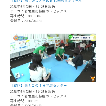
※マイページへのログインには、MyIDが必
【緑区】描く楽しさを知る 絵画教室ボザール
要となります。
2026年6月22日～6月28日放送
テーマ：名古屋市緑区のトピックス
※MyIDとは、CCNet Web TVを含むCCNetの
再生時間：00:03:04
各種サービスをご利用頂くためのIDです。
登録日：2026/06/23
IDはお客様が使っているメールアドレス
で設定できます。
（GmailやYahooなどのフリーメールアドレ
スでも作成可能です）
※マイページへのログイン・MyIDの新規登
録は
こちら
から
※CCNetアプリをご利用中の方は引き続き
ご視聴いただけます。
＜メンテナンス情報＞
【緑区】歯と口の１日健康センター
CCNetWebTVのリニューアルにともないメ
2026年6月22日～6月28日放送
ンテナンス作業を予定しています。
テーマ：名古屋市緑区のトピックス
再生時間：00:03:16
日時 9/24 9:30～16:30
登録日：2026/06/23