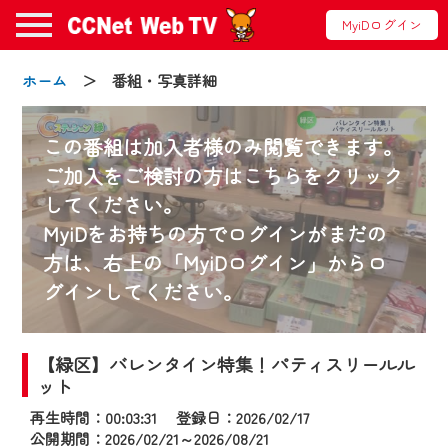
MyiDログイン
ホーム
＞ 番組・写真詳細
この番組は加入者様のみ閲覧できます。
ご加入をご検討の方はこちらをクリック
してください。
お知らせ
MyiDをお持ちの方でログインがまだの
方は、右上の「MyiDログイン」からロ
グインしてください。
2024/09/02
動画配信サービス『CCNet Web TV』は2024
年9月24日からリニューアルします！
【緑区】バレンタイン特集！パティスリールル
ット
【変更点】
再生時間：00:03:31 登録日：2026/02/17
◆デザイン変更により、お住まいの地域
公開期間：2026/02/21～2026/08/21