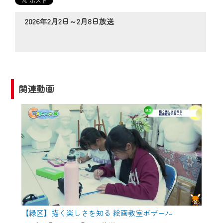
の動画コンテンツが一目瞭然。
◆当社アプリやＰＣブラウザから、いつ
2026年2月2日～2月8日放送
でも・どこでも・外出先でも！
CCNetサービスエリア20市町の地域情報
番組をご視聴いただけます！
【ご注意】
関連動画
2024年9月24日からはご加入者様へのサー
ビス向上のため、
『CCNet Web TV』を利用いただくには、
一部コンテンツを除き、
CCNetサービスへの加入と『CCNetマイ
ページ※』へのログインが必要となりま
す。
何卒、ご理解ご了承の程よろしくお願い
いたします。
【緑区】描く楽しさを知る 絵画教室ボザール