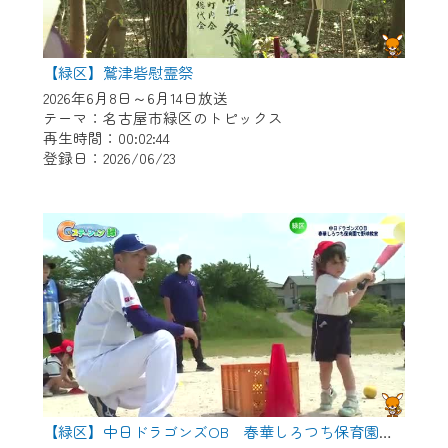
【緑区】鷲津砦慰霊祭
2026年6月8日～6月14日放送
テーマ：名古屋市緑区のトピックス
再生時間：00:02:44
登録日：2026/06/23
【緑区】中日ドラゴンズOB 春華しろつち保育園で野球教室