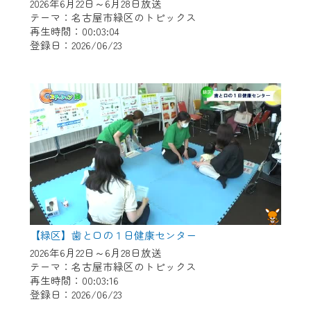
※マイページへのログインには、MyIDが必
2026年6月22日～6月28日放送
要となります。
テーマ：名古屋市緑区のトピックス
再生時間：00:03:04
※MyIDとは、CCNet Web TVを含むCCNetの
登録日：2026/06/23
各種サービスをご利用頂くためのIDです。
IDはお客様が使っているメールアドレス
で設定できます。
（GmailやYahooなどのフリーメールアドレ
スでも作成可能です）
※マイページへのログイン・MyIDの新規登
録は
こちら
から
※CCNetアプリをご利用中の方は引き続き
ご視聴いただけます。
＜メンテナンス情報＞
【緑区】歯と口の１日健康センター
CCNetWebTVのリニューアルにともないメ
2026年6月22日～6月28日放送
テーマ：名古屋市緑区のトピックス
ンテナンス作業を予定しています。
再生時間：00:03:16
登録日：2026/06/23
日時 9/24 9:30～16:30