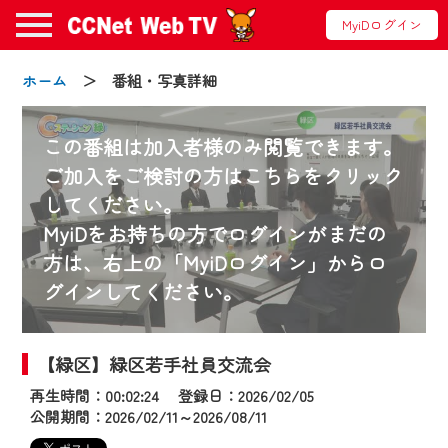
MyiDログイン
ホーム
＞ 番組・写真詳細
この番組は加入者様のみ閲覧できます。
ご加入をご検討の方はこちらをクリック
してください。
お知らせ
MyiDをお持ちの方でログインがまだの
方は、右上の「MyiDログイン」からロ
グインしてください。
2024/09/02
動画配信サービス『CCNet Web TV』は2024
年9月24日からリニューアルします！
【緑区】緑区若手社員交流会
再生時間：00:02:24 登録日：2026/02/05
【変更点】
公開期間：2026/02/11～2026/08/11
◆デザイン変更により、お住まいの地域