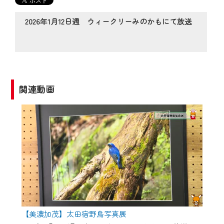
の動画コンテンツが一目瞭然。
◆当社アプリやＰＣブラウザから、いつ
2026年1月12日週 ウィークリーみのかもにて放送
でも・どこでも・外出先でも！
CCNetサービスエリア20市町の地域情報
番組をご視聴いただけます！
【ご注意】
関連動画
2024年9月24日からはご加入者様へのサー
ビス向上のため、
『CCNet Web TV』を利用いただくには、
一部コンテンツを除き、
CCNetサービスへの加入と『CCNetマイ
ページ※』へのログインが必要となりま
す。
何卒、ご理解ご了承の程よろしくお願い
いたします。
【美濃加茂】太田宿野鳥写真展