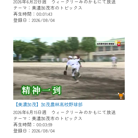
※マイページへのログインには、MyIDが必
2026年6月22日週 ウィークリーみのかもにて放送
要となります。
テーマ：美濃加茂市のトピックス
再生時間：00:01:43
※MyIDとは、CCNet Web TVを含むCCNetの
登録日：2026/08/04
各種サービスをご利用頂くためのIDです。
IDはお客様が使っているメールアドレス
で設定できます。
（GmailやYahooなどのフリーメールアドレ
スでも作成可能です）
※マイページへのログイン・MyIDの新規登
録は
こちら
から
※CCNetアプリをご利用中の方は引き続き
ご視聴いただけます。
＜メンテナンス情報＞
【美濃加茂】加茂農林高校野球部
CCNetWebTVのリニューアルにともないメ
2026年6月15日週 ウィークリーみのかもにて放送
テーマ：美濃加茂市のトピックス
ンテナンス作業を予定しています。
再生時間：00:03:59
登録日：2026/08/04
日時 9/24 9:30～16:30