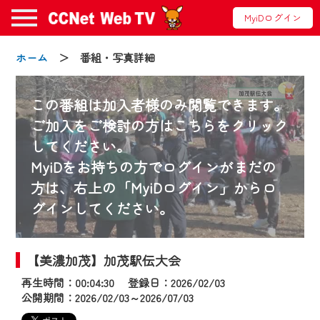
MyiDログイン
ホーム
＞ 番組・写真詳細
この番組は加入者様のみ閲覧できます。
ご加入をご検討の方はこちらをクリック
してください。
お知らせ
MyiDをお持ちの方でログインがまだの
方は、右上の「MyiDログイン」からロ
グインしてください。
2024/09/02
動画配信サービス『CCNet Web TV』は2024
年9月24日からリニューアルします！
【美濃加茂】加茂駅伝大会
再生時間：00:04:30 登録日：2026/02/03
【変更点】
公開期間：2026/02/03～2026/07/03
◆デザイン変更により、お住まいの地域