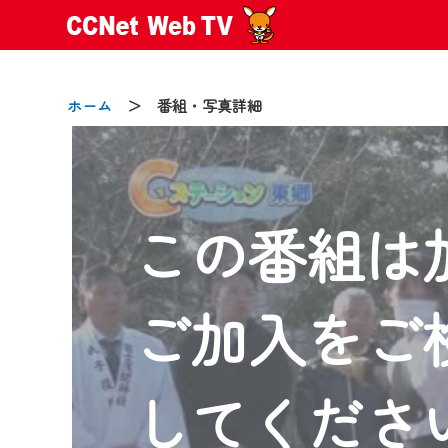
ホーム
＞ 番組・写真詳細
この番組は
2024/09/02
動画配信サービス『CCNet Web
【変更点】
ご加入をご
◆デザイン変更により、お住ま
◆当社アプリやＰＣブラウザか
CCNetサービスエリア20市町
してくださ
【ご注意】