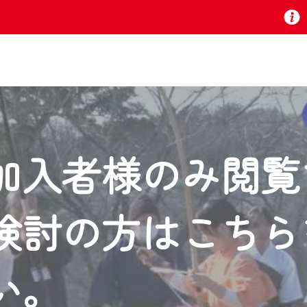
お知らせ
加入者様のみ閲覧
 TV』は2024年9月24日からリニューアルします！
検討の方はこちら
いの地域の動画コンテンツが一目瞭然。
ら、いつでも・どこでも・外出先でも！
の地域情報番組をご視聴いただけます！
い。