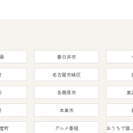
画
春日井市
町
名古屋市緑区
市
各務原市
美
町
本巣市
度町
グルメ番組