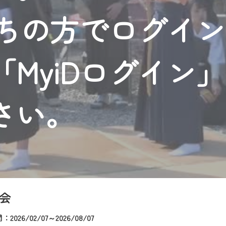
者様へのサービス向上のため、
持ちの方でログイ
いただくには、一部コンテンツを除き、
CNetマイページ※』へのログインが必要となります。
くお願いいたします。
MyiDログイン
yIDが必要となります。
Vを含むCCNetの各種サービスをご利用頂くためのIDです。
アドレスで設定できます。
さい。
ーメールアドレスでも作成可能です）
Dの新規登録は
こちら
から
は引き続きご視聴いただけます。
ルにともないメンテナンス作業を予定しています。
会
2026/02/07～2026/08/07