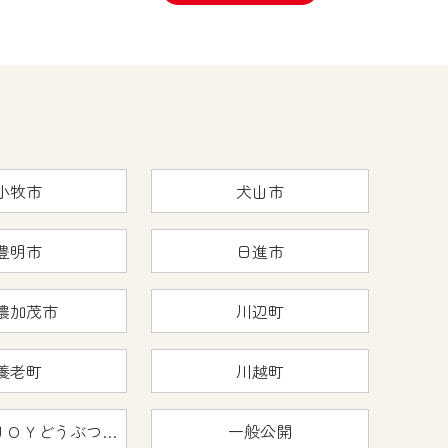
小牧市
犬山市
豊明市
日進市
濃加茂市
川辺町
養老町
川越町
おうちで猿ＪＯＹどうぶつえん
一般公開