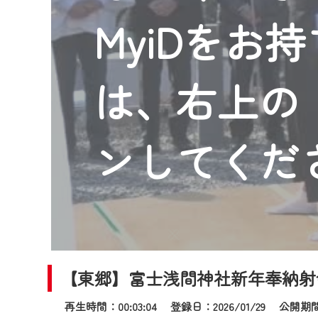
2024年9月24日からはご加入
MyiDをお
『CCNet Web TV』を利用
CCNetサービスへの加入と『C
何卒、ご理解ご了承の程よろし
は、右上の「
※マイページへのログインには、M
※MyIDとは、CCNet Web T
IDはお客様が使っているメール
ンしてくだ
（GmailやYahooなどのフリ
※マイページへのログイン・MyI
※CCNetアプリをご利用中の方
＜メンテナンス情報＞
CCNetWebTVのリニューア
【東郷】富士浅間神社新年奉納射
日時 9/24 9:30～16:30
再生時間：00:03:04 登録日：2026/01/29
公開期間：