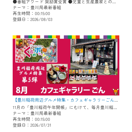
※マイページへのログインには、MyIDが必
●番組アワード 奨励賞受賞 ●児童と生産農家との会食会 ●豊川コール・アカデミー ●消防・防災に関するお知らせ「熱中症予防」ほか
要となります。
テーマ：豊川局最新番組
再生時間：00:15:00
※MyIDとは、CCNet Web TVを含むCCNetの
登録日：2026/08/03
各種サービスをご利用頂くためのIDです。
IDはお客様が使っているメールアドレス
で設定できます。
（GmailやYahooなどのフリーメールアドレ
スでも作成可能です）
※マイページへのログイン・MyIDの新規登
録は
こちら
から
※CCNetアプリをご利用中の方は引き続き
ご視聴いただけます。
＜メンテナンス情報＞
【豊川稲荷周辺グルメ特集・カフェギャラリーごん】Cちゃんのぐるめポケット
CCNetWebTVのリニューアルにともないメ
11月の「豊川稲荷午年開帳」にむけて、毎月豊川稲荷周辺のグルメを紹介します！ 今回は狐のグッズや縁起物を展示＆販売している古民家カフェ！自慢のお狐ぜんざいやお狐メニューが食べられます♪
テーマ：豊川局最新番組
ンテナンス作業を予定しています。
再生時間：00:15:00
登録日：2026/07/31
日時 9/24 9:30～16:30