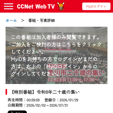
MyiDログイン
ホーム
＞ 番組・写真詳細
この番組は加入者様のみ閲覧できます。
ご加入をご検討の方はこちらをクリック
してください。
お知らせ
MyiDをお持ちの方でログインがまだの
方は、右上の「MyiDログイン」からロ
グインしてください。
2024/09/02
動画配信サービス『CCNet Web TV』は2024
年9月24日からリニューアルします！
【特別番組】令和8年二十歳の集い
再生時間：00:59:59 登録日：2026/01/29
【変更点】
公開期間：2026/02/02～2026/07/31
◆デザイン変更により、お住まいの地域