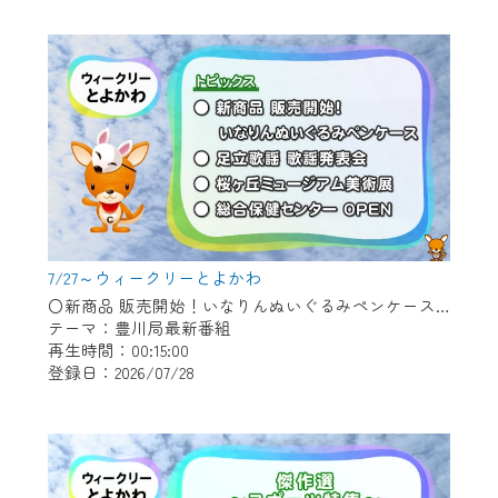
作業の間は、CCNetWebTVの画面が「メン
テナンス中」になり、ご利用いただけませ
ん。
ご不便をおかけいたしますが、ご了承の程
よろしくお願いいたします。
7/27～ウィークリーとよかわ
〇新商品 販売開始！いなりんぬいぐるみペンケース 〇足立歌謡 歌謡発表会 〇桜ヶ丘ミュージアム美術展 〇総合保健センター OPEN
テーマ：豊川局最新番組
再生時間：00:15:00
登録日：2026/07/28