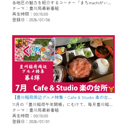
各地区の魅力を紹介するコーナー「まちmachiがいど」傑作選 〇御津地区 〇市田地区 〇下長山地区 〇御油地区 〇豊地区
テーマ：豊川局最新番組
再生時間：00:15:00
登録日：2026/07/06
【豊川稲荷周辺グルメ特集・Cafe & Studio 楽の台所】Cちゃんのぐるめポケット
11月の「豊川稲荷午年開帳」にむけて、毎月豊川稲荷周辺のグルメを紹介します！ 今回は昨年6月にオープンした管理栄養士がプロデュースするお店「Cafe & Studio 楽の台所」です。
テーマ：豊川局最新番組
再生時間：00:15:00
登録日：2026/07/01