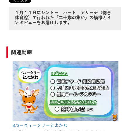
の動画コンテンツが一目瞭然。
◆当社アプリやＰＣブラウザから、いつ
１月１１日にシントー ハート アリーナ（総合
でも・どこでも・外出先でも！
体育館）で行われた「二十歳の集い」の模様とイ
ンタビューをお届けします。
CCNetサービスエリア20市町の地域情報
番組をご視聴いただけます！
【ご注意】
関連動画
2024年9月24日からはご加入者様へのサー
ビス向上のため、
『CCNet Web TV』を利用いただくには、
一部コンテンツを除き、
CCNetサービスへの加入と『CCNetマイ
ページ※』へのログインが必要となりま
す。
何卒、ご理解ご了承の程よろしくお願い
いたします。
8/3～ウィークリーとよかわ