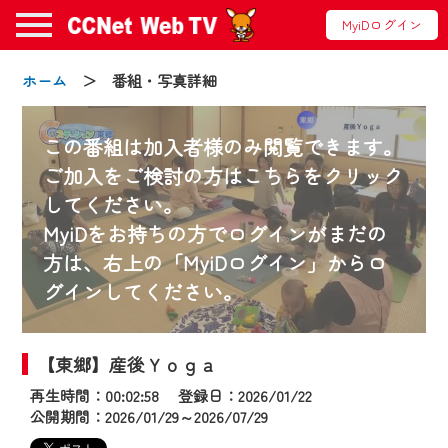
MyiDログイン
ホーム
＞ 番組・写真詳細
この番組は加入者様のみ閲覧できます。
ご加入をご検討の方はこちらをクリック
してください。
お知らせ
MyiDをお持ちの方でログインがまだの
方は、右上の「MyiDログイン」からロ
グインしてください。
2024/09/02
動画配信サービス『CCNet Web TV』は2024
年9月24日からリニューアルします！
【東郷】産後Ｙｏｇａ
再生時間：00:02:58 登録日：2026/01/22
【変更点】
公開期間：2026/01/29～2026/07/29
◆デザイン変更により、お住まいの地域