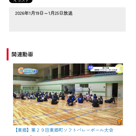
の動画コンテンツが一目瞭然。
◆当社アプリやＰＣブラウザから、いつ
2026年1月19日～1月25日放送
でも・どこでも・外出先でも！
CCNetサービスエリア20市町の地域情報
番組をご視聴いただけます！
【ご注意】
関連動画
2024年9月24日からはご加入者様へのサー
ビス向上のため、
『CCNet Web TV』を利用いただくには、
一部コンテンツを除き、
CCNetサービスへの加入と『CCNetマイ
ページ※』へのログインが必要となりま
す。
何卒、ご理解ご了承の程よろしくお願い
いたします。
【東郷】第２９回東郷町ソフトバレーボール大会