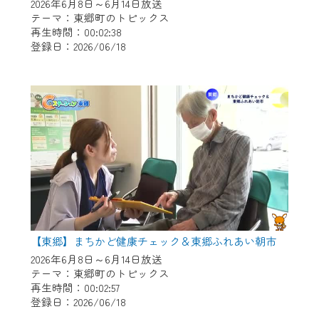
※マイページへのログインには、MyIDが必
2026年6月8日～6月14日放送
要となります。
テーマ：東郷町のトピックス
再生時間：00:02:38
※MyIDとは、CCNet Web TVを含むCCNetの
登録日：2026/06/18
各種サービスをご利用頂くためのIDです。
IDはお客様が使っているメールアドレス
で設定できます。
（GmailやYahooなどのフリーメールアドレ
スでも作成可能です）
※マイページへのログイン・MyIDの新規登
録は
こちら
から
※CCNetアプリをご利用中の方は引き続き
ご視聴いただけます。
＜メンテナンス情報＞
【東郷】まちかど健康チェック＆東郷ふれあい朝市
CCNetWebTVのリニューアルにともないメ
2026年6月8日～6月14日放送
テーマ：東郷町のトピックス
ンテナンス作業を予定しています。
再生時間：00:02:57
登録日：2026/06/18
日時 9/24 9:30～16:30