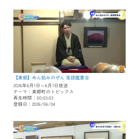
作業の間は、CCNetWebTVの画面が「メン
テナンス中」になり、ご利用いただけませ
ん。
ご不便をおかけいたしますが、ご了承の程
よろしくお願いいたします。
【東郷】めん処みのぜん 落語鑑賞会
2026年6月1日～6月7日放送
テーマ：東郷町のトピックス
再生時間：00:03:03
登録日：2026/06/04