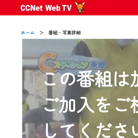
ホーム
＞ 番組・写真詳細
この番組は
2024/09/02
動画配信サービス『CCNet Web
【変更点】
ご加入をご
◆デザイン変更により、お住ま
◆当社アプリやＰＣブラウザか
CCNetサービスエリア20市町
してくださ
【ご注意】