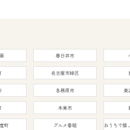
画
春日井市
町
名古屋市緑区
市
各務原市
美
町
本巣市
度町
グルメ番組