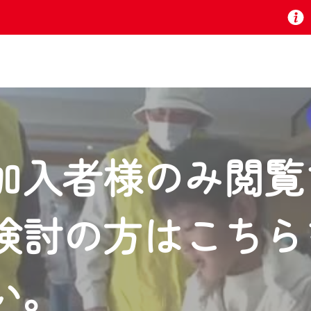
お知らせ
加入者様のみ閲覧
 TV』は2024年9月24日からリニューアルします！
検討の方はこちら
いの地域の動画コンテンツが一目瞭然。
ら、いつでも・どこでも・外出先でも！
の地域情報番組をご視聴いただけます！
い。