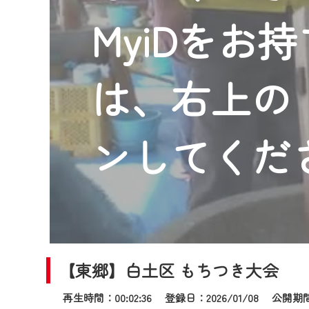
2024年9月24日からはご加入
MyiDをお
『CCNet Web TV』を利用
CCNetサービスへの加入と『C
何卒、ご理解ご了承の程よろし
は、右上の「
※マイページへのログインには、M
※MyIDとは、CCNet Web T
IDはお客様が使っているメール
ンしてくだ
（GmailやYahooなどのフリ
※マイページへのログイン・MyI
※CCNetアプリをご利用中の方
＜メンテナンス情報＞
CCNetWebTVのリニューア
【東郷】白土区 もちつき大会
日時 9/24 9:30～16:30
再生時間：00:02:36 登録日：2026/01/08
公開期間：