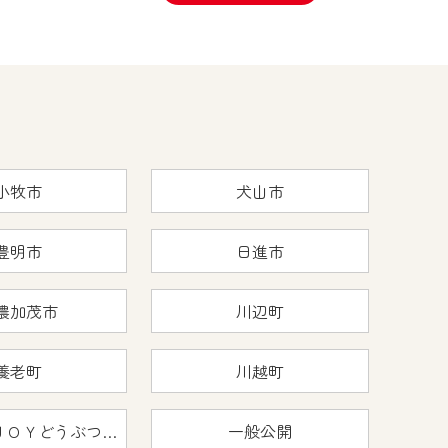
小牧市
犬山市
豊明市
日進市
濃加茂市
川辺町
養老町
川越町
おうちで猿ＪＯＹどうぶつえん
一般公開