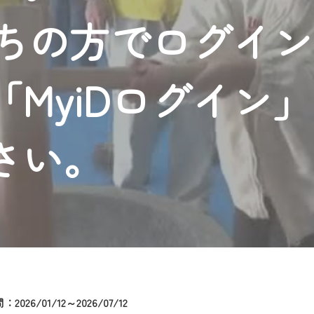
者様へのサービス向上のため、
持ちの方でログイ
いただくには、一部コンテンツを除き、
CNetマイページ※』へのログインが必要となります。
くお願いいたします。
MyiDログイン
yIDが必要となります。
Vを含むCCNetの各種サービスをご利用頂くためのIDです。
アドレスで設定できます。
さい。
ーメールアドレスでも作成可能です）
Dの新規登録は
こちら
から
は引き続きご視聴いただけます。
ルにともないメンテナンス作業を予定しています。
2026/01/12～2026/07/12