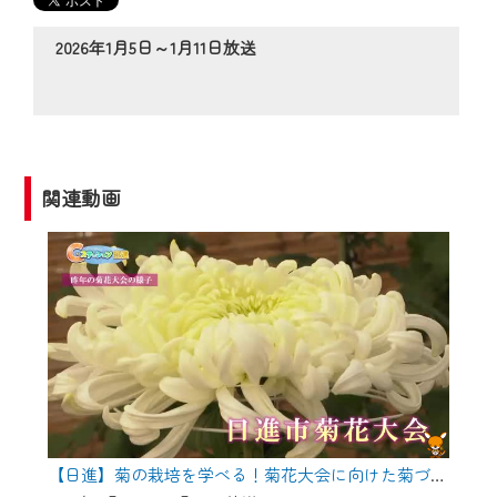
の動画コンテンツが一目瞭然。
◆当社アプリやＰＣブラウザから、いつ
2026年1月5日～1月11日放送
でも・どこでも・外出先でも！
CCNetサービスエリア20市町の地域情報
番組をご視聴いただけます！
【ご注意】
関連動画
2024年9月24日からはご加入者様へのサー
ビス向上のため、
『CCNet Web TV』を利用いただくには、
一部コンテンツを除き、
CCNetサービスへの加入と『CCNetマイ
ページ※』へのログインが必要となりま
す。
何卒、ご理解ご了承の程よろしくお願い
いたします。
【日進】菊の栽培を学べる！菊花大会に向けた菊づくり講習会