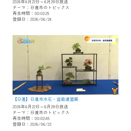
※マイページへのログインには、MyIDが必
2026年6月22日～6月28日放送
要となります。
テーマ：日進市のトピックス
再生時間：00:02:25
※MyIDとは、CCNet Web TVを含むCCNetの
登録日：2026/06/24
各種サービスをご利用頂くためのIDです。
IDはお客様が使っているメールアドレス
で設定できます。
（GmailやYahooなどのフリーメールアドレ
スでも作成可能です）
※マイページへのログイン・MyIDの新規登
録は
こちら
から
※CCNetアプリをご利用中の方は引き続き
ご視聴いただけます。
＜メンテナンス情報＞
【日進】日進市水石・盆栽連盟展
CCNetWebTVのリニューアルにともないメ
2026年6月22日～6月28日放送
テーマ：日進市のトピックス
ンテナンス作業を予定しています。
再生時間：00:02:45
登録日：2026/06/23
日時 9/24 9:30～16:30