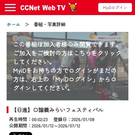
MyiDログイン
ホーム
＞ 番組・写真詳細
この番組は加入者様のみ閲覧できます。
ご加入をご検討の方はこちらをクリック
してください。
お知らせ
MyiDをお持ちの方でログインがまだの
方は、右上の「MyiDログイン」からロ
グインしてください。
2024/09/02
動画配信サービス『CCNet Web TV』は2024
年9月24日からリニューアルします！
【日進】口論義みらいフェスティバル
再生時間：00:02:23 登録日：2026/01/08
【変更点】
公開期間：2026/01/12～2026/07/12
◆デザイン変更により、お住まいの地域