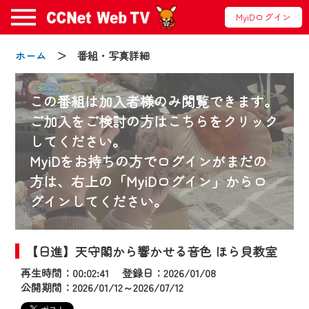
MyiDログイン
ホーム
＞ 番組・写真詳細
この番組は加入者様のみ閲覧できます。
ご加入をご検討の方はこちらをクリック
してください。
お知らせ
MyiDをお持ちの方でログインがまだの
方は、右上の「MyiDログイン」からロ
グインしてください。
2024/09/02
動画配信サービス『CCNet Web TV』は2024
年9月24日からリニューアルします！
【日進】天守閣から響かせる音色 ほら貝教室
再生時間：00:02:41 登録日：2026/01/08
【変更点】
公開期間：2026/01/12～2026/07/12
◆デザイン変更により、お住まいの地域