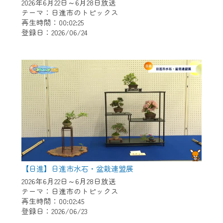
※マイページへのログインには、MyIDが必
2026年6月22日～6月28日放送
要となります。
テーマ：日進市のトピックス
再生時間：00:02:25
※MyIDとは、CCNet Web TVを含むCCNetの
登録日：2026/06/24
各種サービスをご利用頂くためのIDです。
IDはお客様が使っているメールアドレス
で設定できます。
（GmailやYahooなどのフリーメールアドレ
スでも作成可能です）
※マイページへのログイン・MyIDの新規登
録は
こちら
から
※CCNetアプリをご利用中の方は引き続き
ご視聴いただけます。
＜メンテナンス情報＞
【日進】日進市水石・盆栽連盟展
CCNetWebTVのリニューアルにともないメ
2026年6月22日～6月28日放送
テーマ：日進市のトピックス
ンテナンス作業を予定しています。
再生時間：00:02:45
登録日：2026/06/23
日時 9/24 9:30～16:30