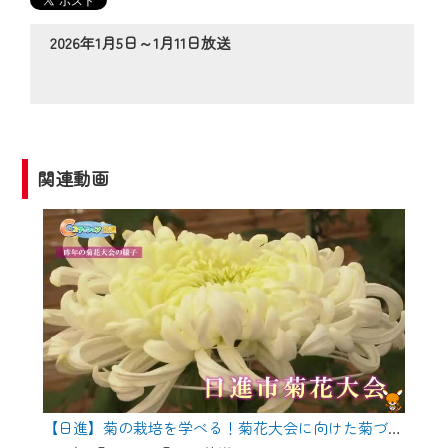
の動画コンテンツが一目瞭然。
◆当社アプリやＰＣブラウザから、いつ
2026年1月5日～1月11日放送
でも・どこでも・外出先でも！
CCNetサービスエリア20市町の地域情報
番組をご視聴いただけます！
【ご注意】
関連動画
2024年9月24日からはご加入者様へのサー
ビス向上のため、
『CCNet Web TV』を利用いただくには、
一部コンテンツを除き、
CCNetサービスへの加入と『CCNetマイ
ページ※』へのログインが必要となりま
す。
何卒、ご理解ご了承の程よろしくお願い
いたします。
【日進】菊の栽培を学べる！菊花大会に向けた菊づくり講習会