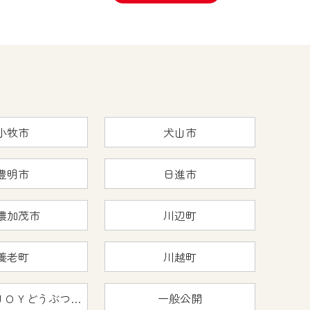
小牧市
犬山市
豊明市
日進市
濃加茂市
川辺町
養老町
川越町
おうちで猿ＪＯＹどうぶつえん
一般公開