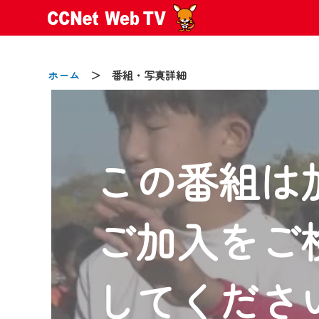
ホーム
＞ 番組・写真詳細
この番組は
2024/09/02
動画配信サービス『CCNet Web
【変更点】
ご加入をご
◆デザイン変更により、お住ま
◆当社アプリやＰＣブラウザか
CCNetサービスエリア20市町
してくださ
【ご注意】