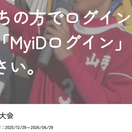
者様へのサービス向上のため、
持ちの方でログイ
いただくには、一部コンテンツを除き、
CNetマイページ※』へのログインが必要となります。
くお願いいたします。
MyiDログイン
yIDが必要となります。
Vを含むCCNetの各種サービスをご利用頂くためのIDです。
アドレスで設定できます。
さい。
ーメールアドレスでも作成可能です）
Dの新規登録は
こちら
から
は引き続きご視聴いただけます。
ルにともないメンテナンス作業を予定しています。
大会
025/12/29～2026/06/29