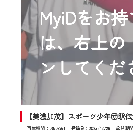
2024年9月24日からはご加入
MyiDをお
『CCNet Web TV』を利用
CCNetサービスへの加入と『C
何卒、ご理解ご了承の程よろし
は、右上の「
※マイページへのログインには、M
※MyIDとは、CCNet Web T
IDはお客様が使っているメール
ンしてくだ
（GmailやYahooなどのフリ
※マイページへのログイン・MyI
※CCNetアプリをご利用中の方
＜メンテナンス情報＞
CCNetWebTVのリニューア
【美濃加茂】スポーツ少年団駅伝
日時 9/24 9:30～16:30
再生時間：00:03:54 登録日：2025/12/29
公開期間：2