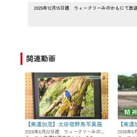
作業の間は、CCNetWebTV
2025年12月15日週 ウィークリーみのかもにて放
ご不便をおかけいたしますが、ご
関連動画
【美濃加茂】太田宿野鳥写真展
【美濃
2026年6月22日週 ウィークリーみのかもにて放送