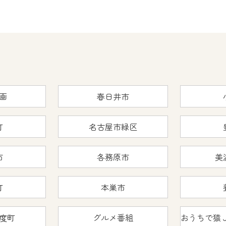
画
春日井市
町
名古屋市緑区
市
各務原市
美
町
本巣市
度町
グルメ番組