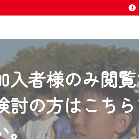
お知らせ
加入者様のみ閲覧
 TV』は2024年9月24日からリニューアルします！
検討の方はこちら
いの地域の動画コンテンツが一目瞭然。
ら、いつでも・どこでも・外出先でも！
の地域情報番組をご視聴いただけます！
い。