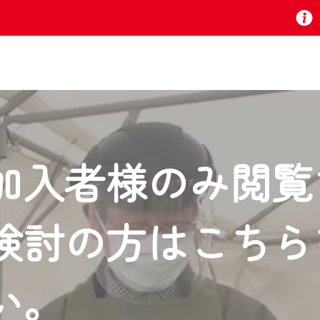
お知らせ
加入者様のみ閲覧
 TV』は2024年9月24日からリニューアルします！
検討の方はこちら
いの地域の動画コンテンツが一目瞭然。
ら、いつでも・どこでも・外出先でも！
の地域情報番組をご視聴いただけます！
い。