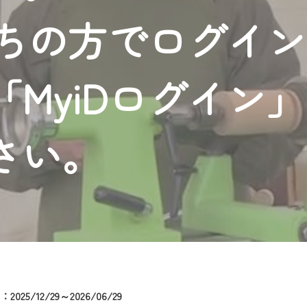
者様へのサービス向上のため、
持ちの方でログイ
いただくには、一部コンテンツを除き、
CNetマイページ※』へのログインが必要となります。
くお願いいたします。
MyiDログイン
yIDが必要となります。
Vを含むCCNetの各種サービスをご利用頂くためのIDです。
アドレスで設定できます。
さい。
ーメールアドレスでも作成可能です）
Dの新規登録は
こちら
から
は引き続きご視聴いただけます。
ルにともないメンテナンス作業を予定しています。
025/12/29～2026/06/29