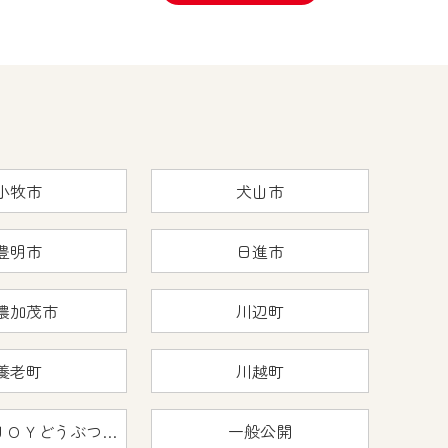
小牧市
犬山市
豊明市
日進市
濃加茂市
川辺町
養老町
川越町
おうちで猿ＪＯＹどうぶつえん
一般公開