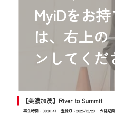
2024年9月24日からはご加入
MyiDをお
『CCNet Web TV』を利用
CCNetサービスへの加入と『C
何卒、ご理解ご了承の程よろし
は、右上の「
※マイページへのログインには、M
※MyIDとは、CCNet Web T
IDはお客様が使っているメール
ンしてくだ
（GmailやYahooなどのフリ
※マイページへのログイン・MyI
※CCNetアプリをご利用中の方
＜メンテナンス情報＞
CCNetWebTVのリニューア
【美濃加茂】River to Summit
日時 9/24 9:30～16:30
再生時間：00:01:47 登録日：2025/12/29
公開期間：2