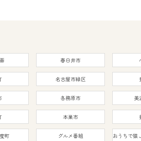
画
春日井市
町
名古屋市緑区
市
各務原市
美
町
本巣市
度町
グルメ番組