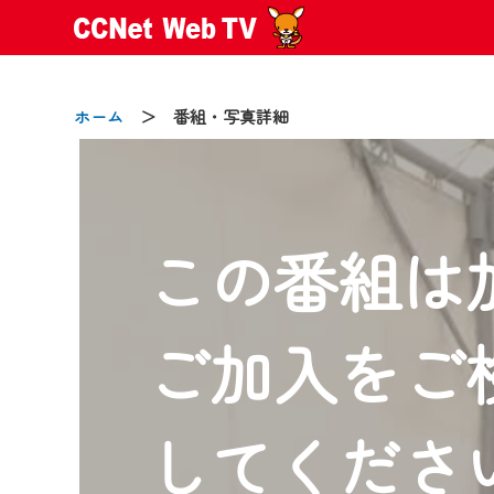
ホーム
＞ 番組・写真詳細
この番組は
2024/09/02
動画配信サービス『CCNet Web
【変更点】
ご加入をご
◆デザイン変更により、お住ま
◆当社アプリやＰＣブラウザか
CCNetサービスエリア20市町
してくださ
【ご注意】