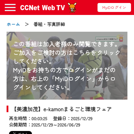
MyiDログイン
ホーム
＞ 番組・写真詳細
この番組は加入者様のみ閲覧できます。
ご加入をご検討の方はこちらをクリック
してください。
お知らせ
MyiDをお持ちの方でログインがまだの
方は、右上の「MyiDログイン」からロ
グインしてください。
2024/09/02
動画配信サービス『CCNet Web TV』は2024
年9月24日からリニューアルします！
【美濃加茂】e-kamonまるごと環境フェア
再生時間：00:03:25 登録日：2025/12/29
【変更点】
公開期間：2025/12/29～2026/06/29
◆デザイン変更により、お住まいの地域