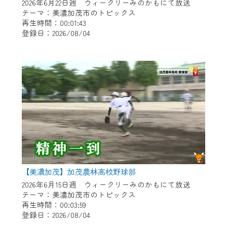
※マイページへのログインには、MyIDが必
2026年6月22日週 ウィークリーみのかもにて放送
要となります。
テーマ：美濃加茂市のトピックス
再生時間：00:01:43
※MyIDとは、CCNet Web TVを含むCCNetの
登録日：2026/08/04
各種サービスをご利用頂くためのIDです。
IDはお客様が使っているメールアドレス
で設定できます。
（GmailやYahooなどのフリーメールアドレ
スでも作成可能です）
※マイページへのログイン・MyIDの新規登
録は
こちら
から
※CCNetアプリをご利用中の方は引き続き
ご視聴いただけます。
＜メンテナンス情報＞
【美濃加茂】加茂農林高校野球部
CCNetWebTVのリニューアルにともないメ
2026年6月15日週 ウィークリーみのかもにて放送
テーマ：美濃加茂市のトピックス
ンテナンス作業を予定しています。
再生時間：00:03:59
登録日：2026/08/04
日時 9/24 9:30～16:30