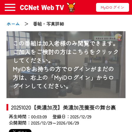
MyiDログイン
ホーム
＞ 番組・写真詳細
この番組は加入者様のみ閲覧できます。
ご加入をご検討の方はこちらをクリック
してください。
お知らせ
MyiDをお持ちの方でログインがまだの
方は、右上の「MyiDログイン」からロ
グインしてください。
2024/09/02
動画配信サービス『CCNet Web TV』は2024
年9月24日からリニューアルします！
20251020【美濃加茂】美濃加茂養蚕の舞台裏
再生時間：00:03:09 登録日：2025/12/29
【変更点】
公開期間：2025/12/29～2026/06/29
◆デザイン変更により、お住まいの地域