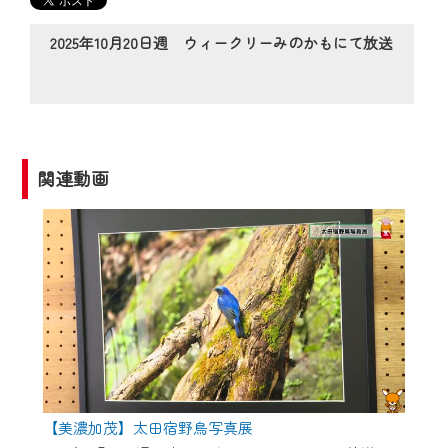
の動画コンテンツが一目瞭然。
◆当社アプリやＰＣブラウザから、いつ
2025年10月20日週 ウィークリーみのかもにて放送
でも・どこでも・外出先でも！
CCNetサービスエリア20市町の地域情報
番組をご視聴いただけます！
【ご注意】
関連動画
2024年9月24日からはご加入者様へのサー
ビス向上のため、
『CCNet Web TV』を利用いただくには、
一部コンテンツを除き、
CCNetサービスへの加入と『CCNetマイ
ページ※』へのログインが必要となりま
す。
何卒、ご理解ご了承の程よろしくお願い
いたします。
【美濃加茂】太田宿野鳥写真展