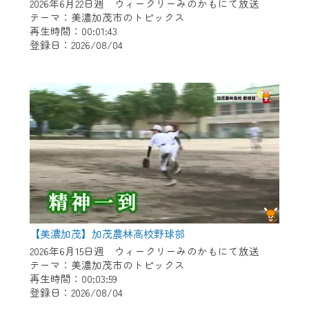
※マイページへのログインには、MyIDが必
2026年6月22日週 ウィークリーみのかもにて放送
要となります。
テーマ：美濃加茂市のトピックス
再生時間：00:01:43
※MyIDとは、CCNet Web TVを含むCCNetの
登録日：2026/08/04
各種サービスをご利用頂くためのIDです。
IDはお客様が使っているメールアドレス
で設定できます。
（GmailやYahooなどのフリーメールアドレ
スでも作成可能です）
※マイページへのログイン・MyIDの新規登
録は
こちら
から
※CCNetアプリをご利用中の方は引き続き
ご視聴いただけます。
＜メンテナンス情報＞
【美濃加茂】加茂農林高校野球部
CCNetWebTVのリニューアルにともないメ
2026年6月15日週 ウィークリーみのかもにて放送
テーマ：美濃加茂市のトピックス
ンテナンス作業を予定しています。
再生時間：00:03:59
登録日：2026/08/04
日時 9/24 9:30～16:30