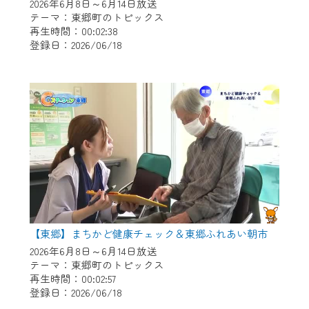
※マイページへのログインには、MyIDが必
2026年6月8日～6月14日放送
要となります。
テーマ：東郷町のトピックス
再生時間：00:02:38
※MyIDとは、CCNet Web TVを含むCCNetの
登録日：2026/06/18
各種サービスをご利用頂くためのIDです。
IDはお客様が使っているメールアドレス
で設定できます。
（GmailやYahooなどのフリーメールアドレ
スでも作成可能です）
※マイページへのログイン・MyIDの新規登
録は
こちら
から
※CCNetアプリをご利用中の方は引き続き
ご視聴いただけます。
＜メンテナンス情報＞
【東郷】まちかど健康チェック＆東郷ふれあい朝市
CCNetWebTVのリニューアルにともないメ
2026年6月8日～6月14日放送
テーマ：東郷町のトピックス
ンテナンス作業を予定しています。
再生時間：00:02:57
登録日：2026/06/18
日時 9/24 9:30～16:30