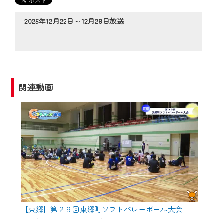
の動画コンテンツが一目瞭然。
◆当社アプリやＰＣブラウザから、いつ
2025年12月22日～12月28日放送
でも・どこでも・外出先でも！
CCNetサービスエリア20市町の地域情報
番組をご視聴いただけます！
【ご注意】
関連動画
2024年9月24日からはご加入者様へのサー
ビス向上のため、
『CCNet Web TV』を利用いただくには、
一部コンテンツを除き、
CCNetサービスへの加入と『CCNetマイ
ページ※』へのログインが必要となりま
す。
何卒、ご理解ご了承の程よろしくお願い
いたします。
【東郷】第２９回東郷町ソフトバレーボール大会