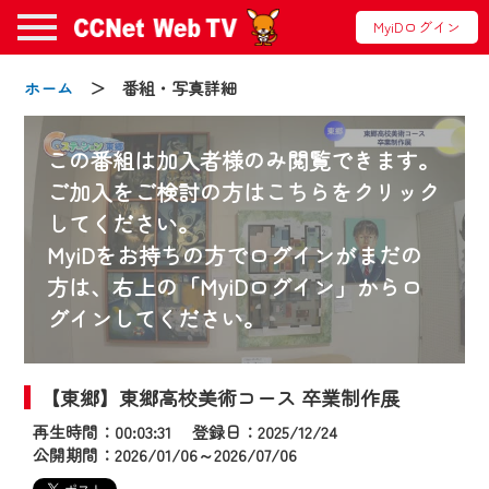
MyiDログイン
ホーム
＞ 番組・写真詳細
この番組は加入者様のみ閲覧できます。
ご加入をご検討の方はこちらをクリック
してください。
お知らせ
MyiDをお持ちの方でログインがまだの
方は、右上の「MyiDログイン」からロ
グインしてください。
2024/09/02
動画配信サービス『CCNet Web TV』は2024
年9月24日からリニューアルします！
【東郷】東郷高校美術コース 卒業制作展
再生時間：00:03:31 登録日：2025/12/24
【変更点】
公開期間：2026/01/06～2026/07/06
◆デザイン変更により、お住まいの地域