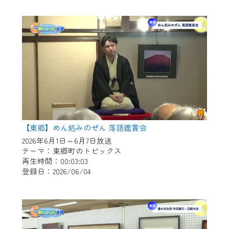
作業の間は、CCNetWebTVの画面が「メン
テナンス中」になり、ご利用いただけませ
ん。
ご不便をおかけいたしますが、ご了承の程
よろしくお願いいたします。
【東郷】めん処みのぜん 落語鑑賞会
2026年6月1日～6月7日放送
テーマ：東郷町のトピックス
再生時間：00:03:03
登録日：2026/06/04