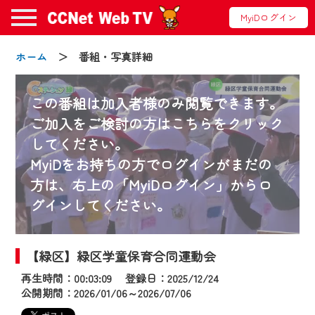
MyiDログイン
ホーム
＞ 番組・写真詳細
この番組は加入者様のみ閲覧できます。
ご加入をご検討の方はこちらをクリック
してください。
お知らせ
MyiDをお持ちの方でログインがまだの
方は、右上の「MyiDログイン」からロ
グインしてください。
2024/09/02
動画配信サービス『CCNet Web TV』は2024
年9月24日からリニューアルします！
【緑区】緑区学童保育合同運動会
再生時間：00:03:09 登録日：2025/12/24
【変更点】
公開期間：2026/01/06～2026/07/06
◆デザイン変更により、お住まいの地域