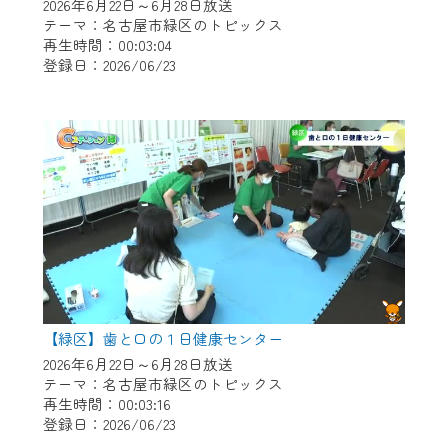
※マイページへのログインには、MyIDが必
2026年6月22日～6月28日放送
要となります。
テーマ：名古屋市緑区のトピックス
再生時間：00:03:04
※MyIDとは、CCNet Web TVを含むCCNetの
登録日：2026/06/23
各種サービスをご利用頂くためのIDです。
IDはお客様が使っているメールアドレス
で設定できます。
（GmailやYahooなどのフリーメールアドレ
スでも作成可能です）
※マイページへのログイン・MyIDの新規登
録は
こちら
から
※CCNetアプリをご利用中の方は引き続き
ご視聴いただけます。
＜メンテナンス情報＞
【緑区】歯と口の１日健康センター
CCNetWebTVのリニューアルにともないメ
2026年6月22日～6月28日放送
テーマ：名古屋市緑区のトピックス
ンテナンス作業を予定しています。
再生時間：00:03:16
登録日：2026/06/23
日時 9/24 9:30～16:30