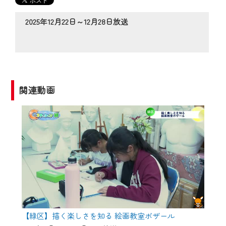
の動画コンテンツが一目瞭然。
◆当社アプリやＰＣブラウザから、いつ
2025年12月22日～12月28日放送
でも・どこでも・外出先でも！
CCNetサービスエリア20市町の地域情報
番組をご視聴いただけます！
【ご注意】
関連動画
2024年9月24日からはご加入者様へのサー
ビス向上のため、
『CCNet Web TV』を利用いただくには、
一部コンテンツを除き、
CCNetサービスへの加入と『CCNetマイ
ページ※』へのログインが必要となりま
す。
何卒、ご理解ご了承の程よろしくお願い
いたします。
【緑区】描く楽しさを知る 絵画教室ボザール