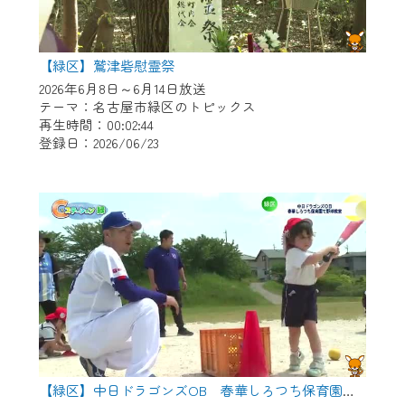
【緑区】鷲津砦慰霊祭
2026年6月8日～6月14日放送
テーマ：名古屋市緑区のトピックス
再生時間：00:02:44
登録日：2026/06/23
【緑区】中日ドラゴンズOB 春華しろつち保育園で野球教室