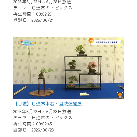
※マイページへのログインには、MyIDが必
2026年6月22日～6月28日放送
要となります。
テーマ：日進市のトピックス
再生時間：00:02:25
※MyIDとは、CCNet Web TVを含むCCNetの
登録日：2026/06/24
各種サービスをご利用頂くためのIDです。
IDはお客様が使っているメールアドレス
で設定できます。
（GmailやYahooなどのフリーメールアドレ
スでも作成可能です）
※マイページへのログイン・MyIDの新規登
録は
こちら
から
※CCNetアプリをご利用中の方は引き続き
ご視聴いただけます。
＜メンテナンス情報＞
【日進】日進市水石・盆栽連盟展
CCNetWebTVのリニューアルにともないメ
2026年6月22日～6月28日放送
テーマ：日進市のトピックス
ンテナンス作業を予定しています。
再生時間：00:02:45
登録日：2026/06/23
日時 9/24 9:30～16:30