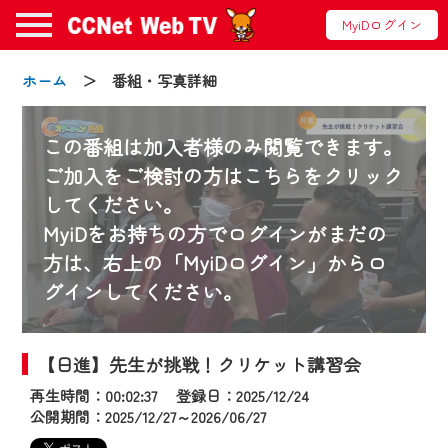
MyiDログイン
ホーム
＞ 番組・写真詳細
この番組は加入者様のみ閲覧できます。
ご加入をご検討の方はこちらをクリック
してください。
お知らせ
MyiDをお持ちの方でログインがまだの
方は、右上の「MyiDログイン」からロ
グインしてください。
2024/09/02
動画配信サービス『CCNet Web TV』は2024
年9月24日からリニューアルします！
【日進】先生が挑戦！クリケット講習会
再生時間：00:02:37 登録日：2025/12/24
【変更点】
公開期間：2025/12/27～2026/06/27
◆デザイン変更により、お住まいの地域