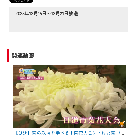
の動画コンテンツが一目瞭然。
◆当社アプリやＰＣブラウザから、いつ
2025年12月15日～12月21日放送
でも・どこでも・外出先でも！
CCNetサービスエリア20市町の地域情報
番組をご視聴いただけます！
【ご注意】
関連動画
2024年9月24日からはご加入者様へのサー
ビス向上のため、
『CCNet Web TV』を利用いただくには、
一部コンテンツを除き、
CCNetサービスへの加入と『CCNetマイ
ページ※』へのログインが必要となりま
す。
何卒、ご理解ご了承の程よろしくお願い
いたします。
【日進】菊の栽培を学べる！菊花大会に向けた菊づくり講習会