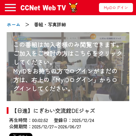
MyiDログイン
ホーム
＞ 番組・写真詳細
この番組は加入者様のみ閲覧できます。
ご加入をご検討の方はこちらをクリック
してください。
お知らせ
MyiDをお持ちの方でログインがまだの
方は、右上の「MyiDログイン」からロ
グインしてください。
2024/09/02
動画配信サービス『CCNet Web TV』は2024
年9月24日からリニューアルします！
【日進】にぎわい交流館DEジャズ
再生時間：00:02:52 登録日：2025/12/24
【変更点】
公開期間：2025/12/27～2026/06/27
◆デザイン変更により、お住まいの地域