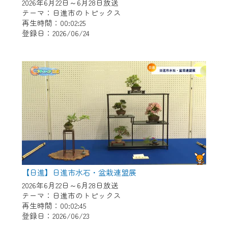
※マイページへのログインには、MyIDが必
2026年6月22日～6月28日放送
要となります。
テーマ：日進市のトピックス
再生時間：00:02:25
※MyIDとは、CCNet Web TVを含むCCNetの
登録日：2026/06/24
各種サービスをご利用頂くためのIDです。
IDはお客様が使っているメールアドレス
で設定できます。
（GmailやYahooなどのフリーメールアドレ
スでも作成可能です）
※マイページへのログイン・MyIDの新規登
録は
こちら
から
※CCNetアプリをご利用中の方は引き続き
ご視聴いただけます。
＜メンテナンス情報＞
【日進】日進市水石・盆栽連盟展
CCNetWebTVのリニューアルにともないメ
2026年6月22日～6月28日放送
テーマ：日進市のトピックス
ンテナンス作業を予定しています。
再生時間：00:02:45
登録日：2026/06/23
日時 9/24 9:30～16:30