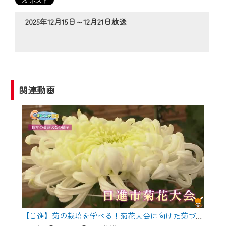
の動画コンテンツが一目瞭然。
◆当社アプリやＰＣブラウザから、いつ
2025年12月15日～12月21日放送
でも・どこでも・外出先でも！
CCNetサービスエリア20市町の地域情報
番組をご視聴いただけます！
【ご注意】
関連動画
2024年9月24日からはご加入者様へのサー
ビス向上のため、
『CCNet Web TV』を利用いただくには、
一部コンテンツを除き、
CCNetサービスへの加入と『CCNetマイ
ページ※』へのログインが必要となりま
す。
何卒、ご理解ご了承の程よろしくお願い
いたします。
【日進】菊の栽培を学べる！菊花大会に向けた菊づくり講習会