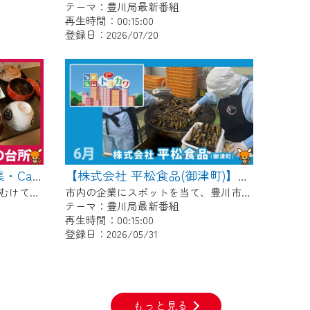
テーマ：豊川局最新番組
再生時間：00:15:00
登録日：2026/07/20
【豊川稲荷周辺グルメ特集・Cafe & Studio 楽の台所】Cちゃんのぐるめポケット
【株式会社 平松食品(御津町)】made in トヨカワ
11月の「豊川稲荷午年開帳」にむけて、毎月豊川稲荷周辺のグルメを紹介します！ 今回は昨年6月にオープンした管理栄養士がプロデュースするお店「Cafe & Studio 楽の台所」です。
市内の企業にスポットを当て、豊川市との関わりや自慢の商品などを放送。 【紹介企業】株式会社 平松食品(御津町)
テーマ：豊川局最新番組
再生時間：00:15:00
登録日：2026/05/31
もっと見る