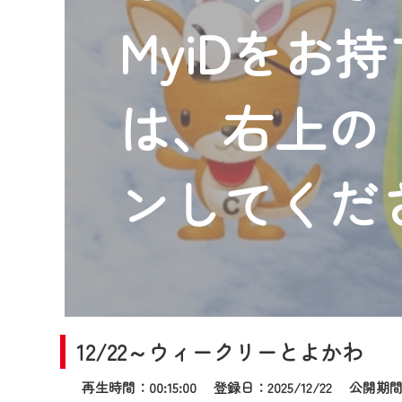
2024年9月24日からはご加入
MyiDをお
『CCNet Web TV』を利用
CCNetサービスへの加入と『C
何卒、ご理解ご了承の程よろし
は、右上の「
※マイページへのログインには、M
※MyIDとは、CCNet Web T
IDはお客様が使っているメール
ンしてくだ
（GmailやYahooなどのフリ
※マイページへのログイン・MyI
※CCNetアプリをご利用中の方
＜メンテナンス情報＞
CCNetWebTVのリニューア
12/22～ウィークリーとよかわ
日時 9/24 9:30～16:30
再生時間：00:15:00 登録日：2025/12/22
公開期間：2