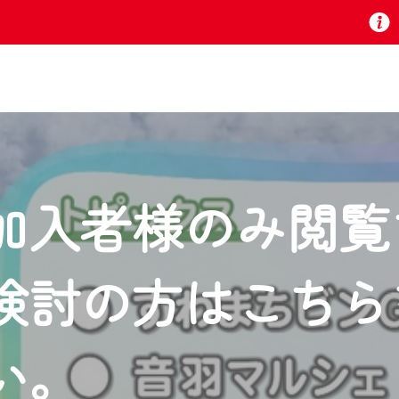
お知らせ
加入者様のみ閲覧
 TV』は2024年9月24日からリニューアルします！
検討の方はこちら
いの地域の動画コンテンツが一目瞭然。
ら、いつでも・どこでも・外出先でも！
の地域情報番組をご視聴いただけます！
い。