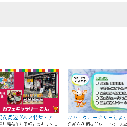
の画面が「メンテナンス中」になり、ご利用いただけません。
了承の程よろしくお願いいたします。
7/27～ウィークリーとよ
【豊川稲荷周辺グルメ特集・カフェギャラリーごん】Cちゃんのぐるめポケット
11月の「豊川稲荷午年開帳」にむけて、毎月豊川稲荷周辺のグルメを紹介します！ 今回は狐のグッズや縁起物を展示＆販売している古民家カフェ！自慢のお狐ぜんざいやお狐メニューが食べられます♪