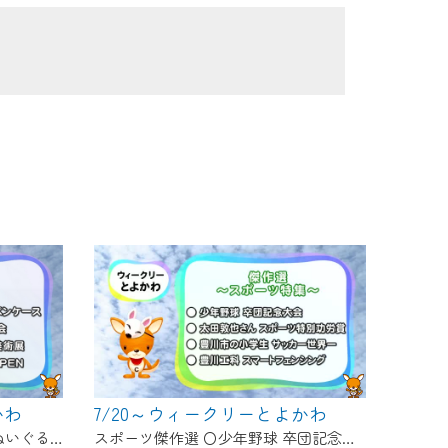
かわ
7/20～ウィークリーとよかわ
〇新商品 販売開始！いなりんぬいぐるみペンケース 〇足立歌謡 歌謡発表会 〇桜ヶ丘ミュージアム美術展 〇総合保健センター OPEN
スポーツ傑作選 〇少年野球 卒団記念大会 〇太田敦也さん スポーツ特別功労賞 〇豊川市の小学生 サッカー世界一 〇豊川工科 スマートフェンシング