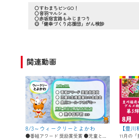
作業の間は、CCNetWebTV
〇すわまちビンGO！
ご不便をおかけいたしますが、ご
〇音羽マルシェ
〇赤坂宿宮路もみじまつり
◎「健幸づくり応援団」がん検診
関連動画
8/3～ウィークリーとよかわ
●番組アワード 奨励賞受賞 ●児童と生産農家との会食会 ●豊川コール・アカデミー ●消防・防災に関するお知らせ「熱中症予防」ほか