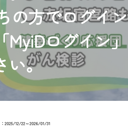
者様へのサービス向上のため、
持ちの方でログイ
いただくには、一部コンテンツを除き、
CNetマイページ※』へのログインが必要となります。
くお願いいたします。
MyiDログイン
yIDが必要となります。
Vを含むCCNetの各種サービスをご利用頂くためのIDです。
アドレスで設定できます。
さい。
ーメールアドレスでも作成可能です）
Dの新規登録は
こちら
から
は引き続きご視聴いただけます。
ルにともないメンテナンス作業を予定しています。
025/12/22～2026/01/31