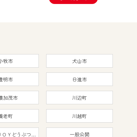
小牧市
犬山市
豊明市
日進市
濃加茂市
川辺町
養老町
川越町
おうちで猿ＪＯＹどうぶつえん
一般公開