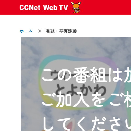
ホーム
＞ 番組・写真詳細
この番組は
2024/09/02
動画配信サービス『CCNet Web
【変更点】
ご加入をご
◆デザイン変更により、お住ま
◆当社アプリやＰＣブラウザか
CCNetサービスエリア20市町
してくださ
【ご注意】