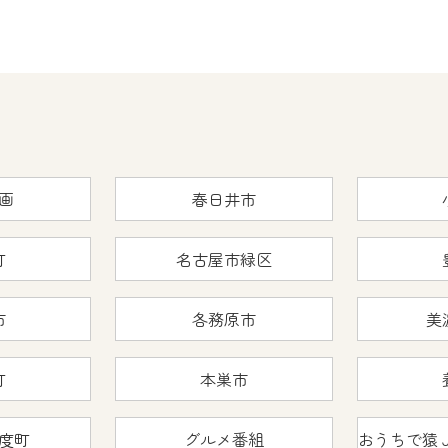
画
春日井市
町
名古屋市緑区
市
各務原市
美
町
本巣市
度町
グルメ番組