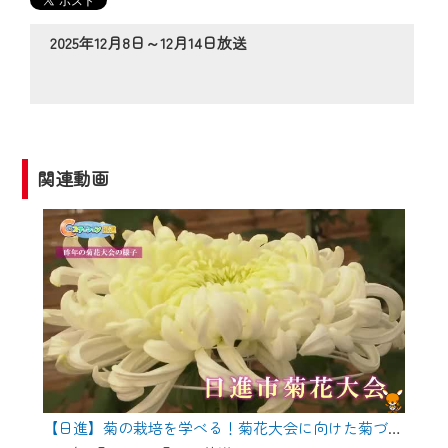
の動画コンテンツが一目瞭然。
◆当社アプリやＰＣブラウザから、いつ
2025年12月8日～12月14日放送
でも・どこでも・外出先でも！
CCNetサービスエリア20市町の地域情報
番組をご視聴いただけます！
【ご注意】
関連動画
2024年9月24日からはご加入者様へのサー
ビス向上のため、
『CCNet Web TV』を利用いただくには、
一部コンテンツを除き、
CCNetサービスへの加入と『CCNetマイ
ページ※』へのログインが必要となりま
す。
何卒、ご理解ご了承の程よろしくお願い
いたします。
【日進】菊の栽培を学べる！菊花大会に向けた菊づくり講習会