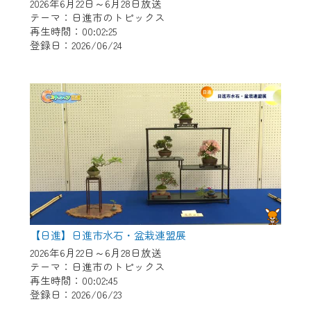
※マイページへのログインには、MyIDが必
2026年6月22日～6月28日放送
要となります。
テーマ：日進市のトピックス
再生時間：00:02:25
※MyIDとは、CCNet Web TVを含むCCNetの
登録日：2026/06/24
各種サービスをご利用頂くためのIDです。
IDはお客様が使っているメールアドレス
で設定できます。
（GmailやYahooなどのフリーメールアドレ
スでも作成可能です）
※マイページへのログイン・MyIDの新規登
録は
こちら
から
※CCNetアプリをご利用中の方は引き続き
ご視聴いただけます。
＜メンテナンス情報＞
【日進】日進市水石・盆栽連盟展
CCNetWebTVのリニューアルにともないメ
2026年6月22日～6月28日放送
テーマ：日進市のトピックス
ンテナンス作業を予定しています。
再生時間：00:02:45
登録日：2026/06/23
日時 9/24 9:30～16:30