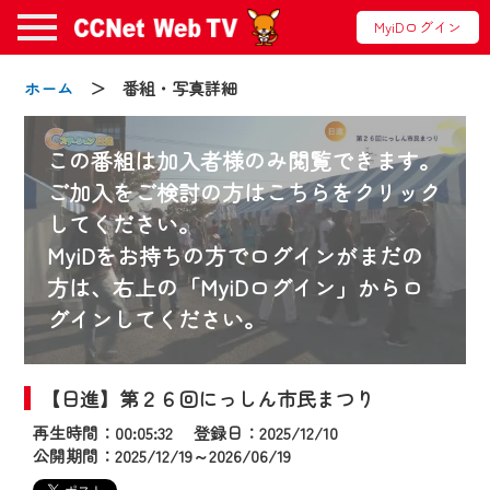
MyiDログイン
ホーム
＞ 番組・写真詳細
この番組は加入者様のみ閲覧できます。
ご加入をご検討の方はこちらをクリック
してください。
お知らせ
MyiDをお持ちの方でログインがまだの
方は、右上の「MyiDログイン」からロ
グインしてください。
2024/09/02
動画配信サービス『CCNet Web TV』は2024
年9月24日からリニューアルします！
【日進】第２６回にっしん市民まつり
再生時間：00:05:32 登録日：2025/12/10
【変更点】
公開期間：2025/12/19～2026/06/19
◆デザイン変更により、お住まいの地域