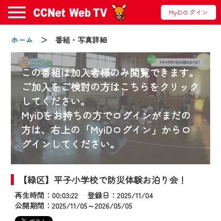
MyiDログイン
ホーム
＞ 番組・写真詳細
この番組は加入者様のみ閲覧できます。
ご加入をご検討の方はこちらをクリック
してください。
お知らせ
MyiDをお持ちの方でログインがまだの
方は、右上の「MyiDログイン」からロ
グインしてください。
2024/09/02
動画配信サービス『CCNet Web TV』は2024
年9月24日からリニューアルします！
【緑区】平子小学校で防災体験お泊り会！
再生時間：00:03:22 登録日：2025/11/04
【変更点】
公開期間：2025/11/05～2026/05/05
◆デザイン変更により、お住まいの地域