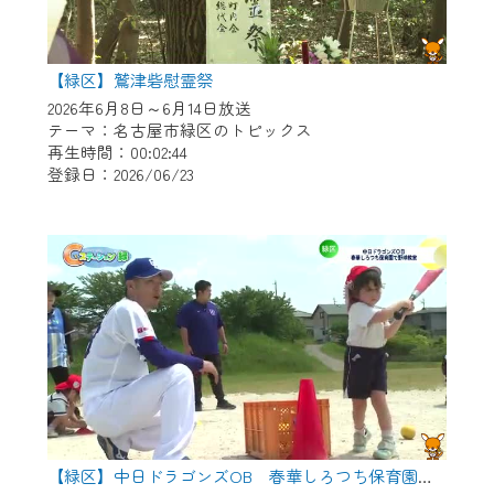
【緑区】鷲津砦慰霊祭
2026年6月8日～6月14日放送
テーマ：名古屋市緑区のトピックス
再生時間：00:02:44
登録日：2026/06/23
【緑区】中日ドラゴンズOB 春華しろつち保育園で野球教室