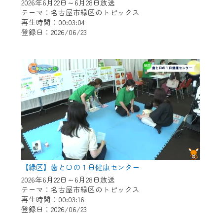
※マイページへのログインには、MyIDが必
2026年6月22日～6月28日放送
要となります。
テーマ：名古屋市緑区のトピックス
再生時間：00:03:04
※MyIDとは、CCNet Web TVを含むCCNetの
登録日：2026/06/23
各種サービスをご利用頂くためのIDです。
IDはお客様が使っているメールアドレス
で設定できます。
（GmailやYahooなどのフリーメールアドレ
スでも作成可能です）
※マイページへのログイン・MyIDの新規登
録は
こちら
から
※CCNetアプリをご利用中の方は引き続き
ご視聴いただけます。
＜メンテナンス情報＞
【緑区】歯と口の１日健康センター
CCNetWebTVのリニューアルにともないメ
2026年6月22日～6月28日放送
テーマ：名古屋市緑区のトピックス
ンテナンス作業を予定しています。
再生時間：00:03:16
登録日：2026/06/23
日時 9/24 9:30～16:30