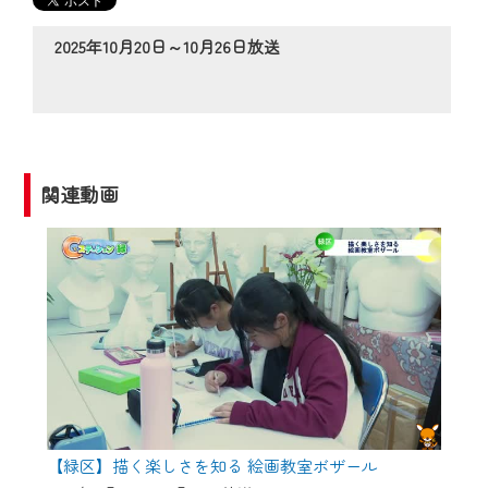
の動画コンテンツが一目瞭然。
◆当社アプリやＰＣブラウザから、いつ
2025年10月20日～10月26日放送
でも・どこでも・外出先でも！
CCNetサービスエリア20市町の地域情報
番組をご視聴いただけます！
【ご注意】
関連動画
2024年9月24日からはご加入者様へのサー
ビス向上のため、
『CCNet Web TV』を利用いただくには、
一部コンテンツを除き、
CCNetサービスへの加入と『CCNetマイ
ページ※』へのログインが必要となりま
す。
何卒、ご理解ご了承の程よろしくお願い
いたします。
【緑区】描く楽しさを知る 絵画教室ボザール