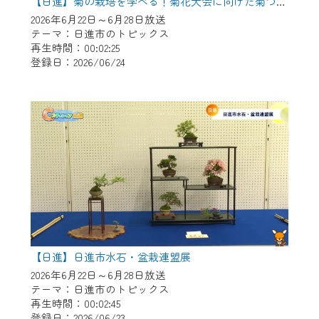
※マイページへのログインには、MyIDが必
【日進】菊の栽培を学べる！菊花大会に向けた菊づくり講習会
要となります。
2026年6月22日～6月28日放送
テーマ：日進市のトピックス
※MyIDとは、CCNet Web TVを含むCCNetの
再生時間：00:02:25
各種サービスをご利用頂くためのIDです。
登録日：2026/06/24
IDはお客様が使っているメールアドレス
で設定できます。
（GmailやYahooなどのフリーメールアドレ
スでも作成可能です）
※マイページへのログイン・MyIDの新規登
録は
こちら
から
※CCNetアプリをご利用中の方は引き続き
ご視聴いただけます。
＜メンテナンス情報＞
【日進】日進市水石・盆栽連盟展
CCNetWebTVのリニューアルにともないメ
2026年6月22日～6月28日放送
ンテナンス作業を予定しています。
テーマ：日進市のトピックス
再生時間：00:02:45
日時 9/24 9:30～16:30
登録日：2026/06/23