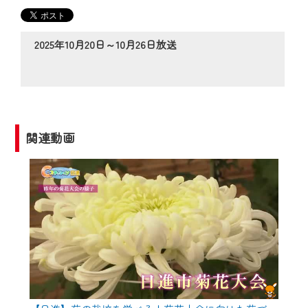
の動画コンテンツが一目瞭然。
◆当社アプリやＰＣブラウザから、いつ
でも・どこでも・外出先でも！
2025年10月20日～10月26日放送
CCNetサービスエリア20市町の地域情報
番組をご視聴いただけます！
【ご注意】
2024年9月24日からはご加入者様へのサー
関連動画
ビス向上のため、
『CCNet Web TV』を利用いただくには、
一部コンテンツを除き、
CCNetサービスへの加入と『CCNetマイ
ページ※』へのログインが必要となりま
す。
何卒、ご理解ご了承の程よろしくお願い
いたします。