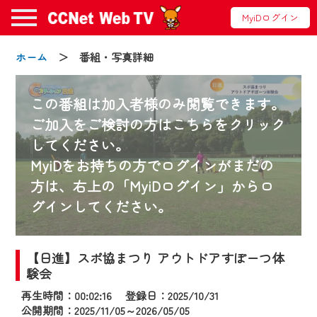
MyiDログイン
ホーム
＞ 番組・写真詳細
この番組は加入者様のみ閲覧できます。
ご加入をご検討の方はこちらをクリック
してください。
お知らせ
MyiDをお持ちの方でログインがまだの
方は、右上の「MyiDログイン」からロ
グインしてください。
2024/09/02
動画配信サービス『CCNet Web TV』は2024
年9月24日からリニューアルします！
【日進】スポ協まつり アウトドアすぽーつ体
験会
【変更点】
再生時間：00:02:16 登録日：2025/10/31
◆デザイン変更により、お住まいの地域
公開期間：2025/11/05～2026/05/05