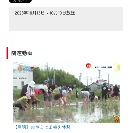
の動画コンテンツが一目瞭然。
◆当社アプリやＰＣブラウザから、いつ
2025年10月13日～10月19日放送
でも・どこでも・外出先でも！
CCNetサービスエリア20市町の地域情報
番組をご視聴いただけます！
【ご注意】
関連動画
2024年9月24日からはご加入者様へのサー
ビス向上のため、
『CCNet Web TV』を利用いただくには、
一部コンテンツを除き、
CCNetサービスへの加入と『CCNetマイ
ページ※』へのログインが必要となりま
す。
何卒、ご理解ご了承の程よろしくお願い
いたします。
【豊明】おやこで田植え体験