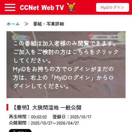
MyiDログイン
ホーム
＞ 番組・写真詳細
この番組は加入者様のみ閲覧できます。
ご加入をご検討の方はこちらをクリック
してください。
お知らせ
MyiDをお持ちの方でログインがまだの
方は、右上の「MyiDログイン」からロ
グインしてください。
2024/09/02
動画配信サービス『CCNet Web TV』は2024
年9月24日からリニューアルします！
【豊明】大狭間湿地 一般公開
再生時間：00:02:02 登録日：2025/10/17
【変更点】
公開期間：2025/10/27～2026/04/27
◆デザイン変更により、お住まいの地域