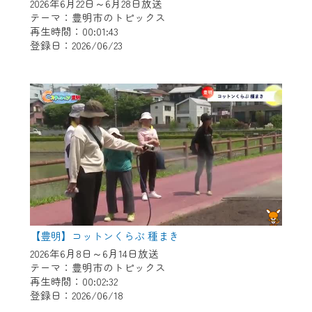
※マイページへのログインには、MyIDが必
2026年6月22日～6月28日放送
要となります。
テーマ：豊明市のトピックス
再生時間：00:01:43
※MyIDとは、CCNet Web TVを含むCCNetの
登録日：2026/06/23
各種サービスをご利用頂くためのIDです。
IDはお客様が使っているメールアドレス
で設定できます。
（GmailやYahooなどのフリーメールアドレ
スでも作成可能です）
※マイページへのログイン・MyIDの新規登
録は
こちら
から
※CCNetアプリをご利用中の方は引き続き
ご視聴いただけます。
＜メンテナンス情報＞
【豊明】コットンくらぶ 種まき
CCNetWebTVのリニューアルにともないメ
2026年6月8日～6月14日放送
テーマ：豊明市のトピックス
ンテナンス作業を予定しています。
再生時間：00:02:32
登録日：2026/06/18
日時 9/24 9:30～16:30