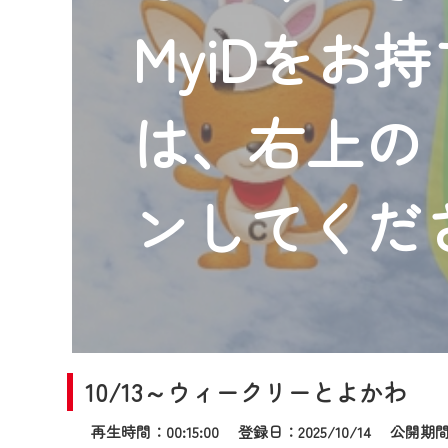
2024年9月24日からはご加入
MyiDをお
『CCNet Web TV』を利用
CCNetサービスへの加入と『C
何卒、ご理解ご了承の程よろし
は、右上の「
※マイページへのログインには、M
※MyIDとは、CCNet Web T
IDはお客様が使っているメール
ンしてくだ
（GmailやYahooなどのフリ
※マイページへのログイン・MyI
※CCNetアプリをご利用中の方
＜メンテナンス情報＞
CCNetWebTVのリニューア
10/13～ウィークリーとよかわ
日時 9/24 9:30～16:30
再生時間：00:15:00 登録日：2025/10/14
公開期間：2