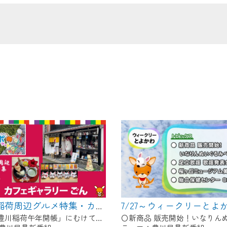
の画面が「メンテナンス中」になり、ご利用いただけません。
了承の程よろしくお願いいたします。
7/27～ウィークリーとよ
【豊川稲荷周辺グルメ特集・カフェギャラリーごん】Cちゃんのぐるめポケット
11月の「豊川稲荷午年開帳」にむけて、毎月豊川稲荷周辺のグルメを紹介します！ 今回は狐のグッズや縁起物を展示＆販売している古民家カフェ！自慢のお狐ぜんざいやお狐メニューが食べられます♪