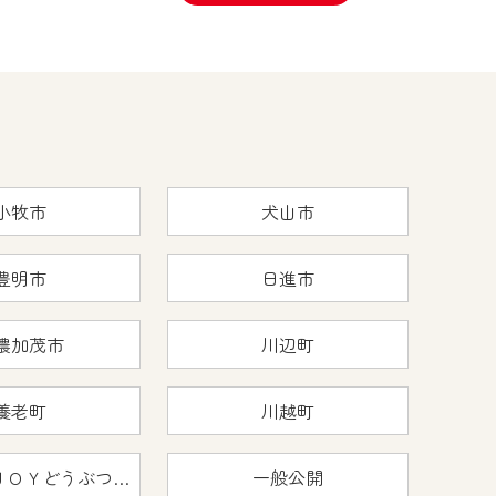
小牧市
犬山市
豊明市
日進市
濃加茂市
川辺町
養老町
川越町
おうちで猿ＪＯＹどうぶつえん
一般公開