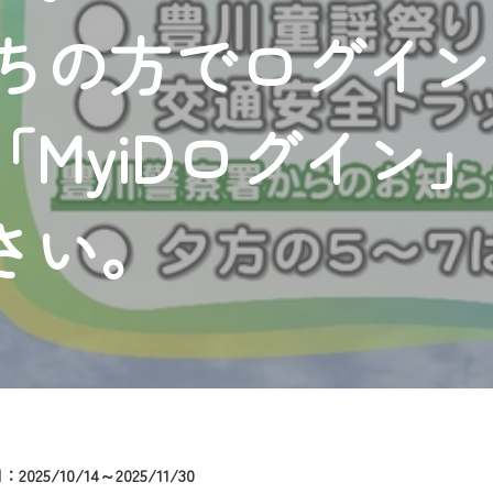
者様へのサービス向上のため、
持ちの方でログイ
いただくには、一部コンテンツを除き、
CNetマイページ※』へのログインが必要となります。
くお願いいたします。
MyiDログイン
yIDが必要となります。
Vを含むCCNetの各種サービスをご利用頂くためのIDです。
アドレスで設定できます。
さい。
ーメールアドレスでも作成可能です）
Dの新規登録は
こちら
から
は引き続きご視聴いただけます。
ルにともないメンテナンス作業を予定しています。
025/10/14～2025/11/30