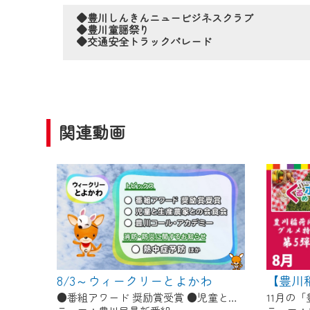
作業の間は、CCNetWebTV
◆豊川しんきんニュービジネスクラブ
ご不便をおかけいたしますが、ご
◆豊川童謡祭り
◆交通安全トラックパレード
関連動画
8/3～ウィークリーとよかわ
●番組アワード 奨励賞受賞 ●児童と生産農家との会食会 ●豊川コール・アカデミー ●消防・防災に関するお知らせ「熱中症予防」ほか