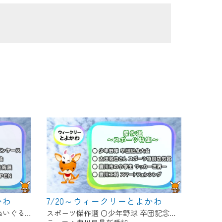
かわ
7/20～ウィークリーとよかわ
〇新商品 販売開始！いなりんぬいぐるみペンケース 〇足立歌謡 歌謡発表会 〇桜ヶ丘ミュージアム美術展 〇総合保健センター OPEN
スポーツ傑作選 〇少年野球 卒団記念大会 〇太田敦也さん スポーツ特別功労賞 〇豊川市の小学生 サッカー世界一 〇豊川工科 スマートフェンシング