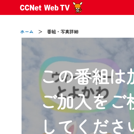
ホーム
＞ 番組・写真詳細
この番組は
2024/09/02
動画配信サービス『CCNet Web
【変更点】
ご加入をご
◆デザイン変更により、お住ま
◆当社アプリやＰＣブラウザか
CCNetサービスエリア20市町
してくださ
【ご注意】