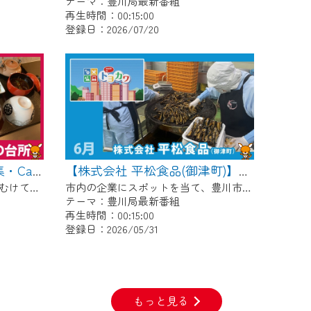
テーマ：豊川局最新番組
再生時間：00:15:00
登録日：2026/07/20
【豊川稲荷周辺グルメ特集・Cafe & Studio 楽の台所】Cちゃんのぐるめポケット
【株式会社 平松食品(御津町)】made in トヨカワ
11月の「豊川稲荷午年開帳」にむけて、毎月豊川稲荷周辺のグルメを紹介します！ 今回は昨年6月にオープンした管理栄養士がプロデュースするお店「Cafe & Studio 楽の台所」です。
市内の企業にスポットを当て、豊川市との関わりや自慢の商品などを放送。 【紹介企業】株式会社 平松食品(御津町)
テーマ：豊川局最新番組
再生時間：00:15:00
登録日：2026/05/31
もっと見る