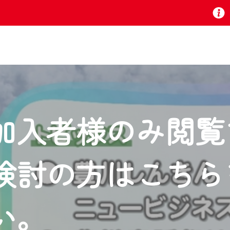
お知らせ
加入者様のみ閲覧
 TV』は2024年9月24日からリニューアルします！
検討の方はこちら
いの地域の動画コンテンツが一目瞭然。
ら、いつでも・どこでも・外出先でも！
の地域情報番組をご視聴いただけます！
い。