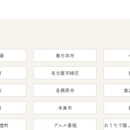
画
春日井市
町
名古屋市緑区
市
各務原市
美
町
本巣市
度町
グルメ番組