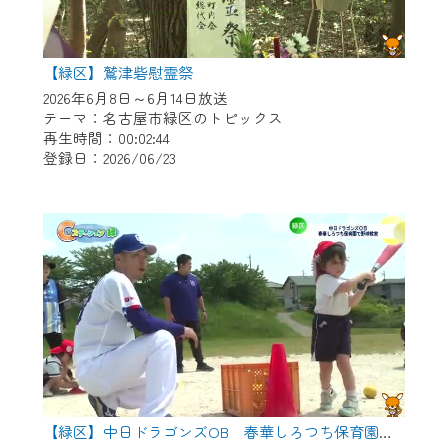
【緑区】鷲津砦慰霊祭
2026年6月8日～6月14日放送
テーマ：名古屋市緑区のトピックス
再生時間：00:02:44
登録日：2026/06/23
【緑区】中日ドラゴンズOB 春華しろつち保育園で野球教室