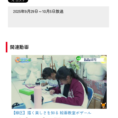
の動画コンテンツが一目瞭然。
◆当社アプリやＰＣブラウザから、いつ
2025年9月29日～10月5日放送
でも・どこでも・外出先でも！
CCNetサービスエリア20市町の地域情報
番組をご視聴いただけます！
【ご注意】
関連動画
2024年9月24日からはご加入者様へのサー
ビス向上のため、
『CCNet Web TV』を利用いただくには、
一部コンテンツを除き、
CCNetサービスへの加入と『CCNetマイ
ページ※』へのログインが必要となりま
す。
何卒、ご理解ご了承の程よろしくお願い
いたします。
【緑区】描く楽しさを知る 絵画教室ボザール