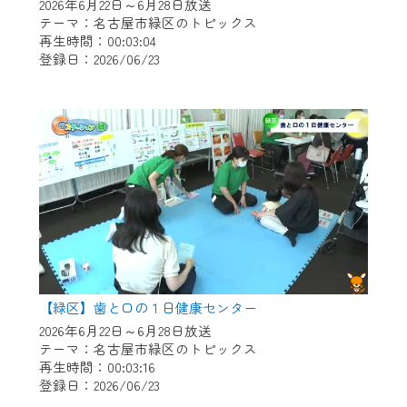
※マイページへのログインには、MyIDが必
2026年6月22日～6月28日放送
要となります。
テーマ：名古屋市緑区のトピックス
再生時間：00:03:04
※MyIDとは、CCNet Web TVを含むCCNetの
登録日：2026/06/23
各種サービスをご利用頂くためのIDです。
IDはお客様が使っているメールアドレス
で設定できます。
（GmailやYahooなどのフリーメールアドレ
スでも作成可能です）
※マイページへのログイン・MyIDの新規登
録は
こちら
から
※CCNetアプリをご利用中の方は引き続き
ご視聴いただけます。
＜メンテナンス情報＞
【緑区】歯と口の１日健康センター
CCNetWebTVのリニューアルにともないメ
2026年6月22日～6月28日放送
テーマ：名古屋市緑区のトピックス
ンテナンス作業を予定しています。
再生時間：00:03:16
登録日：2026/06/23
日時 9/24 9:30～16:30