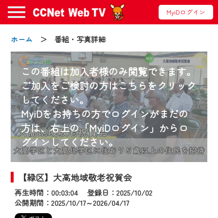
MyiDログイン
ホーム
＞ 番組・写真詳細
この番組は加入者様のみ閲覧できます。
ご加入をご検討の方はこちらをクリック
してください。
お知らせ
MyiDをお持ちの方でログインがまだの
方は、右上の「MyiDログイン」からロ
グインしてください。
2024/09/02
動画配信サービス『CCNet Web TV』は2024
年9月24日からリニューアルします！
【緑区】大高地域敬老祝賀会
再生時間：00:03:04 登録日：2025/10/02
【変更点】
公開期間：2025/10/17～2026/04/17
◆デザイン変更により、お住まいの地域