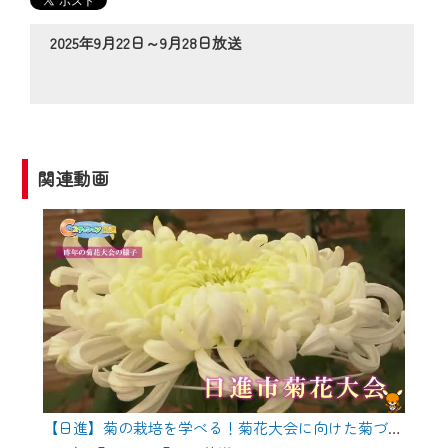
の動画コンテンツが一目瞭然。
◆当社アプリやＰＣブラウザから、いつ
2025年9月22日～9月28日放送
でも・どこでも・外出先でも！
CCNetサービスエリア20市町の地域情報
番組をご視聴いただけます！
【ご注意】
関連動画
2024年9月24日からはご加入者様へのサー
ビス向上のため、
『CCNet Web TV』を利用いただくには、
一部コンテンツを除き、
CCNetサービスへの加入と『CCNetマイ
ページ※』へのログインが必要となりま
す。
何卒、ご理解ご了承の程よろしくお願い
いたします。
【日進】菊の栽培を学べる！菊花大会に向けた菊づくり講習会