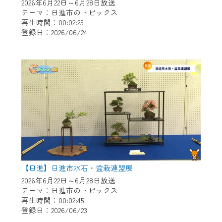
※マイページへのログインには、MyIDが必
2026年6月22日～6月28日放送
要となります。
テーマ：日進市のトピックス
再生時間：00:02:25
※MyIDとは、CCNet Web TVを含むCCNetの
登録日：2026/06/24
各種サービスをご利用頂くためのIDです。
IDはお客様が使っているメールアドレス
で設定できます。
（GmailやYahooなどのフリーメールアドレ
スでも作成可能です）
※マイページへのログイン・MyIDの新規登
録は
こちら
から
※CCNetアプリをご利用中の方は引き続き
ご視聴いただけます。
＜メンテナンス情報＞
【日進】日進市水石・盆栽連盟展
CCNetWebTVのリニューアルにともないメ
2026年6月22日～6月28日放送
テーマ：日進市のトピックス
ンテナンス作業を予定しています。
再生時間：00:02:45
登録日：2026/06/23
日時 9/24 9:30～16:30