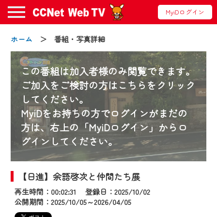
MyiDログイン
ホーム
＞ 番組・写真詳細
この番組は加入者様のみ閲覧できます。
ご加入をご検討の方はこちらをクリック
してください。
お知らせ
MyiDをお持ちの方でログインがまだの
方は、右上の「MyiDログイン」からロ
グインしてください。
2024/09/02
動画配信サービス『CCNet Web TV』は2024
年9月24日からリニューアルします！
【日進】余語啓次と仲間たち展
再生時間：00:02:31 登録日：2025/10/02
【変更点】
公開期間：2025/10/05～2026/04/05
◆デザイン変更により、お住まいの地域