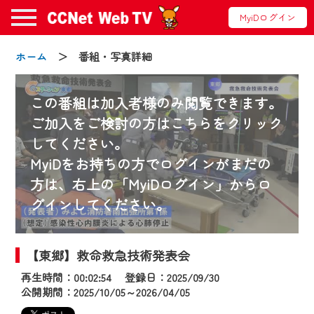
MyiDログイン
ホーム
＞ 番組・写真詳細
この番組は加入者様のみ閲覧できます。
ご加入をご検討の方はこちらをクリック
してください。
お知らせ
MyiDをお持ちの方でログインがまだの
方は、右上の「MyiDログイン」からロ
グインしてください。
2024/09/02
動画配信サービス『CCNet Web TV』は2024
年9月24日からリニューアルします！
【東郷】救命救急技術発表会
再生時間：00:02:54 登録日：2025/09/30
【変更点】
公開期間：2025/10/05～2026/04/05
◆デザイン変更により、お住まいの地域