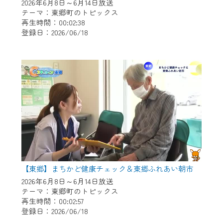
※マイページへのログインには、MyIDが必
2026年6月8日～6月14日放送
要となります。
テーマ：東郷町のトピックス
再生時間：00:02:38
※MyIDとは、CCNet Web TVを含むCCNetの
登録日：2026/06/18
各種サービスをご利用頂くためのIDです。
IDはお客様が使っているメールアドレス
で設定できます。
（GmailやYahooなどのフリーメールアドレ
スでも作成可能です）
※マイページへのログイン・MyIDの新規登
録は
こちら
から
※CCNetアプリをご利用中の方は引き続き
ご視聴いただけます。
＜メンテナンス情報＞
【東郷】まちかど健康チェック＆東郷ふれあい朝市
CCNetWebTVのリニューアルにともないメ
2026年6月8日～6月14日放送
テーマ：東郷町のトピックス
ンテナンス作業を予定しています。
再生時間：00:02:57
登録日：2026/06/18
日時 9/24 9:30～16:30