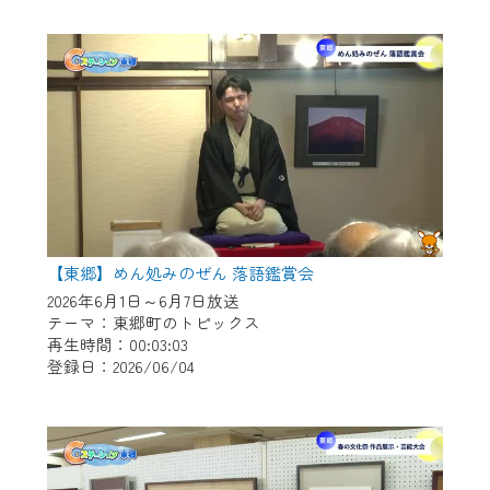
作業の間は、CCNetWebTVの画面が「メン
テナンス中」になり、ご利用いただけませ
ん。
ご不便をおかけいたしますが、ご了承の程
よろしくお願いいたします。
【東郷】めん処みのぜん 落語鑑賞会
2026年6月1日～6月7日放送
テーマ：東郷町のトピックス
再生時間：00:03:03
登録日：2026/06/04