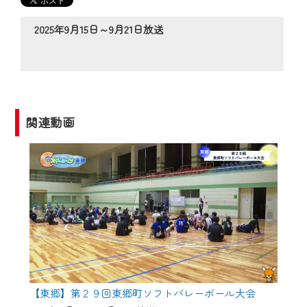
の動画コンテンツが一目瞭然。
◆当社アプリやＰＣブラウザから、いつ
2025年9月15日～9月21日放送
でも・どこでも・外出先でも！
CCNetサービスエリア20市町の地域情報
番組をご視聴いただけます！
【ご注意】
関連動画
2024年9月24日からはご加入者様へのサー
ビス向上のため、
『CCNet Web TV』を利用いただくには、
一部コンテンツを除き、
CCNetサービスへの加入と『CCNetマイ
ページ※』へのログインが必要となりま
す。
何卒、ご理解ご了承の程よろしくお願い
いたします。
【東郷】第２９回東郷町ソフトバレーボール大会