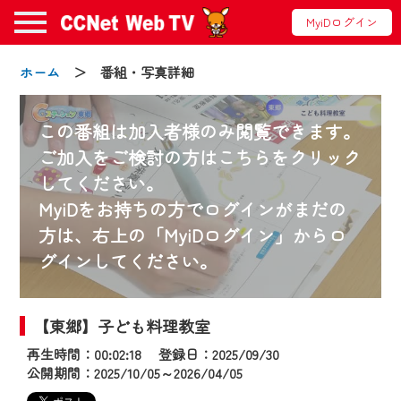
MyiDログイン
ホーム
＞ 番組・写真詳細
この番組は加入者様のみ閲覧できます。
ご加入をご検討の方はこちらをクリック
してください。
お知らせ
MyiDをお持ちの方でログインがまだの
方は、右上の「MyiDログイン」からロ
グインしてください。
2024/09/02
動画配信サービス『CCNet Web TV』は2024
年9月24日からリニューアルします！
【東郷】子ども料理教室
再生時間：00:02:18 登録日：2025/09/30
【変更点】
公開期間：2025/10/05～2026/04/05
◆デザイン変更により、お住まいの地域