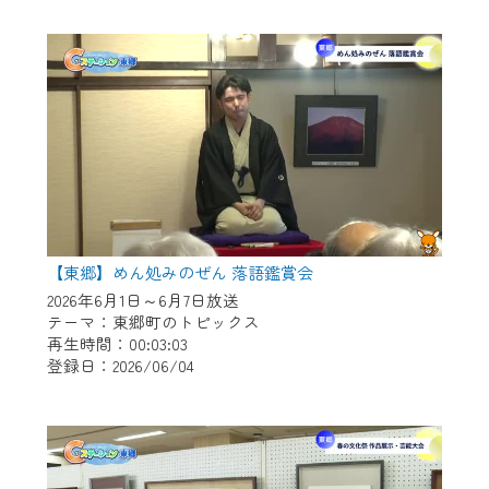
作業の間は、CCNetWebTVの画面が「メン
テナンス中」になり、ご利用いただけませ
ん。
ご不便をおかけいたしますが、ご了承の程
よろしくお願いいたします。
【東郷】めん処みのぜん 落語鑑賞会
2026年6月1日～6月7日放送
テーマ：東郷町のトピックス
再生時間：00:03:03
登録日：2026/06/04