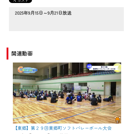
の動画コンテンツが一目瞭然。
◆当社アプリやＰＣブラウザから、いつ
2025年9月15日～9月21日放送
でも・どこでも・外出先でも！
CCNetサービスエリア20市町の地域情報
番組をご視聴いただけます！
【ご注意】
関連動画
2024年9月24日からはご加入者様へのサー
ビス向上のため、
『CCNet Web TV』を利用いただくには、
一部コンテンツを除き、
CCNetサービスへの加入と『CCNetマイ
ページ※』へのログインが必要となりま
す。
何卒、ご理解ご了承の程よろしくお願い
いたします。
【東郷】第２９回東郷町ソフトバレーボール大会