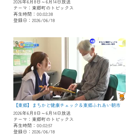
※マイページへのログインには、MyIDが必
2026年6月8日～6月14日放送
要となります。
テーマ：東郷町のトピックス
再生時間：00:02:38
※MyIDとは、CCNet Web TVを含むCCNetの
登録日：2026/06/18
各種サービスをご利用頂くためのIDです。
IDはお客様が使っているメールアドレス
で設定できます。
（GmailやYahooなどのフリーメールアドレ
スでも作成可能です）
※マイページへのログイン・MyIDの新規登
録は
こちら
から
※CCNetアプリをご利用中の方は引き続き
ご視聴いただけます。
＜メンテナンス情報＞
【東郷】まちかど健康チェック＆東郷ふれあい朝市
CCNetWebTVのリニューアルにともないメ
2026年6月8日～6月14日放送
テーマ：東郷町のトピックス
ンテナンス作業を予定しています。
再生時間：00:02:57
登録日：2026/06/18
日時 9/24 9:30～16:30