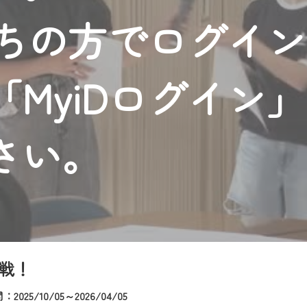
者様へのサービス向上のため、
持ちの方でログイ
いただくには、一部コンテンツを除き、
CNetマイページ※』へのログインが必要となります。
くお願いいたします。
MyiDログイン
yIDが必要となります。
Vを含むCCNetの各種サービスをご利用頂くためのIDです。
アドレスで設定できます。
さい。
ーメールアドレスでも作成可能です）
Dの新規登録は
こちら
から
は引き続きご視聴いただけます。
ルにともないメンテナンス作業を予定しています。
戦！
2025/10/05～2026/04/05