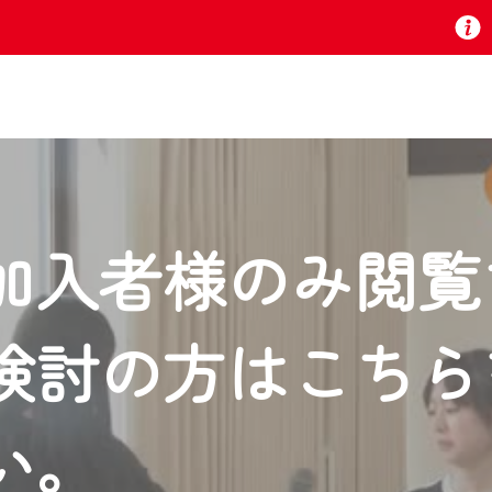
お知らせ
加入者様のみ閲覧
 TV』は2024年9月24日からリニューアルします！
検討の方はこちら
いの地域の動画コンテンツが一目瞭然。
ら、いつでも・どこでも・外出先でも！
の地域情報番組をご視聴いただけます！
い。