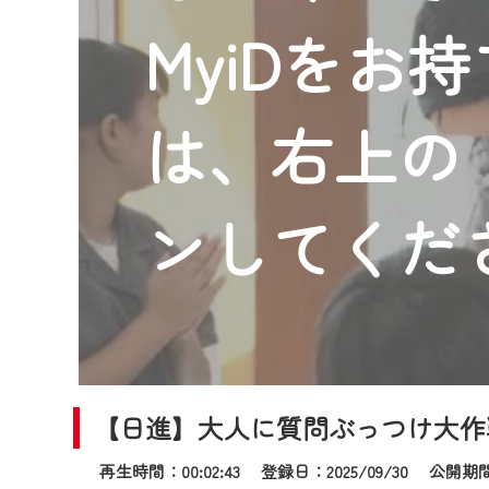
2024年9月24日からはご加入
MyiDをお
『CCNet Web TV』を利用
CCNetサービスへの加入と『C
何卒、ご理解ご了承の程よろし
は、右上の「
※マイページへのログインには、M
※MyIDとは、CCNet Web T
IDはお客様が使っているメール
ンしてくだ
（GmailやYahooなどのフリ
※マイページへのログイン・MyI
※CCNetアプリをご利用中の方
＜メンテナンス情報＞
CCNetWebTVのリニューア
【日進】大人に質問ぶっつけ大作
日時 9/24 9:30～16:30
再生時間：00:02:43 登録日：2025/09/30
公開期間：