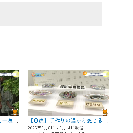
【日進】日本庭園でほっと一息 にっしんオープンガーデン
【日進】手作りの温かみ感じる 第４３回日進市手工芸連盟展
2026年6月8日～6月14日放送