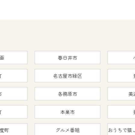
画
春日井市
町
名古屋市緑区
市
各務原市
美
町
本巣市
度町
グルメ番組