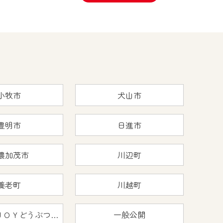
小牧市
犬山市
豊明市
日進市
濃加茂市
川辺町
養老町
川越町
おうちで猿ＪＯＹどうぶつえん
一般公開