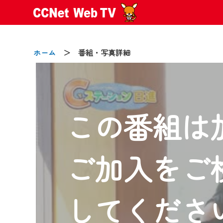
ホーム
＞ 番組・写真詳細
この番組は
2024/09/02
動画配信サービス『CCNet Web
【変更点】
ご加入をご
◆デザイン変更により、お住ま
◆当社アプリやＰＣブラウザか
CCNetサービスエリア20市町
してくださ
【ご注意】