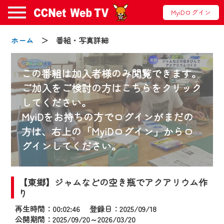
MyiDログイン
ホーム
＞ 番組・写真詳細
この番組は加入者様のみ閲覧できます。
ご加入をご検討の方はこちらをクリック
してください。
お知らせ
MyiDをお持ちの方でログインがまだの
方は、右上の「MyiDログイン」からロ
グインしてください。
2024/09/02
動画配信サービス『CCNet Web TV』は2024
年9月24日からリニューアルします！
【東郷】ジャムなどの空き瓶でアクアリウム作
り
【変更点】
再生時間：00:02:46 登録日：2025/09/18
◆デザイン変更により、お住まいの地域
公開期間：2025/09/20～2026/03/20