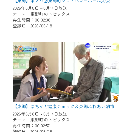
※マイページへのログインには、MyIDが必
【東郷】第２９回東郷町ソフトバレーボール大会
要となります。
2026年6月8日～6月14日放送
テーマ：東郷町のトピックス
※MyIDとは、CCNet Web TVを含むCCNetの
再生時間：00:02:38
各種サービスをご利用頂くためのIDです。
登録日：2026/06/18
IDはお客様が使っているメールアドレス
で設定できます。
（GmailやYahooなどのフリーメールアドレ
スでも作成可能です）
※マイページへのログイン・MyIDの新規登
録は
こちら
から
※CCNetアプリをご利用中の方は引き続き
ご視聴いただけます。
＜メンテナンス情報＞
【東郷】まちかど健康チェック＆東郷ふれあい朝市
CCNetWebTVのリニューアルにともないメ
2026年6月8日～6月14日放送
ンテナンス作業を予定しています。
テーマ：東郷町のトピックス
再生時間：00:02:57
日時 9/24 9:30～16:30
登録日：2026/06/18