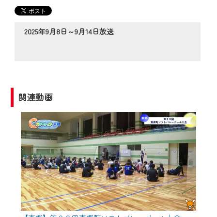
の動画コンテンツが一目瞭然。
◆当社アプリやＰＣブラウザから、いつ
でも・どこでも・外出先でも！
2025年9月8日～9月14日放送
CCNetサービスエリア20市町の地域情報
番組をご視聴いただけます！
【ご注意】
2024年9月24日からはご加入者様へのサー
関連動画
ビス向上のため、
『CCNet Web TV』を利用いただくには、
一部コンテンツを除き、
CCNetサービスへの加入と『CCNetマイ
ページ※』へのログインが必要となりま
す。
何卒、ご理解ご了承の程よろしくお願い
いたします。