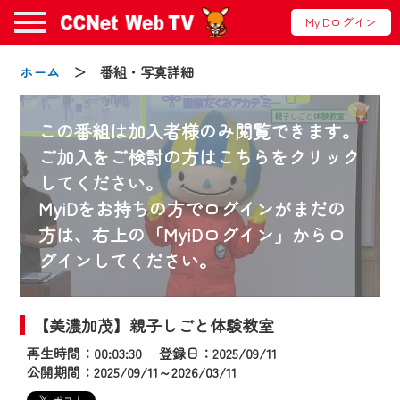
MyiDログイン
ホーム
＞ 番組・写真詳細
この番組は加入者様のみ閲覧できます。
ご加入をご検討の方はこちらをクリック
してください。
お知らせ
MyiDをお持ちの方でログインがまだの
方は、右上の「MyiDログイン」からロ
グインしてください。
2024/09/02
動画配信サービス『CCNet Web TV』は2024
年9月24日からリニューアルします！
【美濃加茂】親子しごと体験教室
再生時間：00:03:30 登録日：2025/09/11
【変更点】
公開期間：2025/09/11～2026/03/11
◆デザイン変更により、お住まいの地域