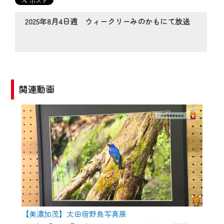
の動画コンテンツが一目瞭然。
◆当社アプリやＰＣブラウザから、いつ
2025年8月4日週 ウィークリーみのかもにて放送
でも・どこでも・外出先でも！
CCNetサービスエリア20市町の地域情報
番組をご視聴いただけます！
【ご注意】
関連動画
2024年9月24日からはご加入者様へのサー
ビス向上のため、
『CCNet Web TV』を利用いただくには、
一部コンテンツを除き、
CCNetサービスへの加入と『CCNetマイ
ページ※』へのログインが必要となりま
す。
何卒、ご理解ご了承の程よろしくお願い
いたします。
【美濃加茂】太田宿野鳥写真展