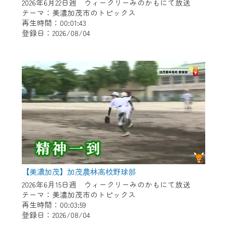
※マイページへのログインには、MyIDが必
2026年6月22日週 ウィークリーみのかもにて放送
要となります。
テーマ：美濃加茂市のトピックス
再生時間：00:01:43
※MyIDとは、CCNet Web TVを含むCCNetの
登録日：2026/08/04
各種サービスをご利用頂くためのIDです。
IDはお客様が使っているメールアドレス
で設定できます。
（GmailやYahooなどのフリーメールアドレ
スでも作成可能です）
※マイページへのログイン・MyIDの新規登
録は
こちら
から
※CCNetアプリをご利用中の方は引き続き
ご視聴いただけます。
＜メンテナンス情報＞
【美濃加茂】加茂農林高校野球部
CCNetWebTVのリニューアルにともないメ
2026年6月15日週 ウィークリーみのかもにて放送
テーマ：美濃加茂市のトピックス
ンテナンス作業を予定しています。
再生時間：00:03:59
登録日：2026/08/04
日時 9/24 9:30～16:30