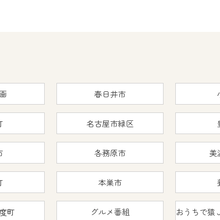
画
春日井市
町
名古屋市緑区
市
各務原市
美
町
本巣市
度町
グルメ番組