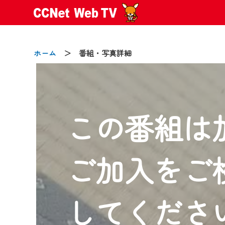
ホーム
＞ 番組・写真詳細
この番組は
2024/09/02
動画配信サービス『CCNet Web
【変更点】
ご加入をご
◆デザイン変更により、お住ま
◆当社アプリやＰＣブラウザか
CCNetサービスエリア20市町
してくださ
【ご注意】