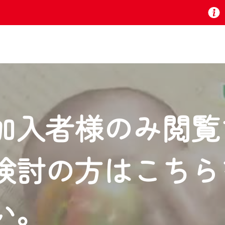
お知らせ
加入者様のみ閲覧
 TV』は2024年9月24日からリニューアルします！
検討の方はこちら
いの地域の動画コンテンツが一目瞭然。
ら、いつでも・どこでも・外出先でも！
の地域情報番組をご視聴いただけます！
い。