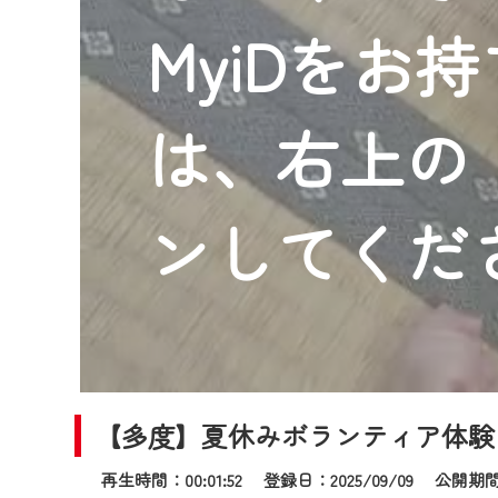
2024年9月24日からはご加入
MyiDをお
『CCNet Web TV』を利用
CCNetサービスへの加入と『C
何卒、ご理解ご了承の程よろし
は、右上の「
※マイページへのログインには、M
※MyIDとは、CCNet Web T
IDはお客様が使っているメール
ンしてくだ
（GmailやYahooなどのフリ
※マイページへのログイン・MyI
※CCNetアプリをご利用中の方
＜メンテナンス情報＞
CCNetWebTVのリニューア
【多度】夏休みボランティア体験
日時 9/24 9:30～16:30
再生時間：00:01:52 登録日：2025/09/09
公開期間：2