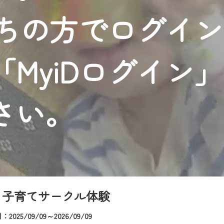
者様へのサービス向上のため、
持ちの方でログイ
いただくには、一部コンテンツを除き、
CNetマイページ※』へのログインが必要となります。
くお願いいたします。
MyiDログイン
yIDが必要となります。
Vを含むCCNetの各種サービスをご利用頂くためのIDです。
アドレスで設定できます。
さい。
ーメールアドレスでも作成可能です）
Dの新規登録は
こちら
から
は引き続きご視聴いただけます。
ルにともないメンテナンス作業を予定しています。
 子育てサークル体験
025/09/09～2026/09/09