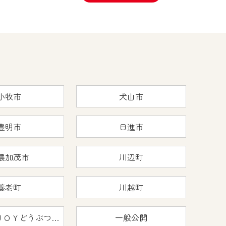
小牧市
犬山市
豊明市
日進市
濃加茂市
川辺町
養老町
川越町
おうちで猿ＪＯＹどうぶつえん
一般公開