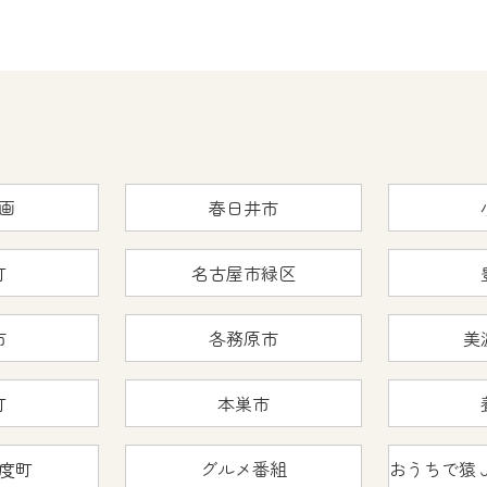
画
春日井市
町
名古屋市緑区
市
各務原市
美
町
本巣市
度町
グルメ番組