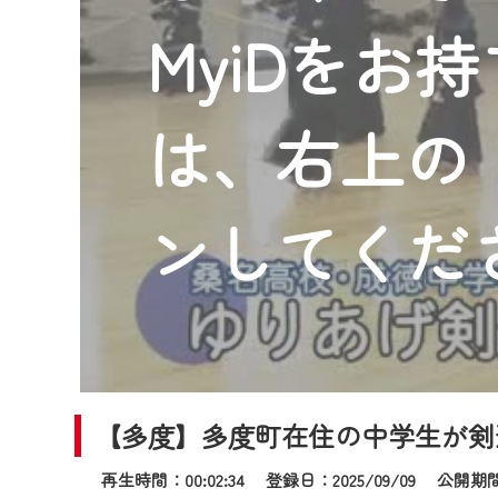
2024年9月24日からはご加入
MyiDをお
『CCNet Web TV』を利用
CCNetサービスへの加入と『C
何卒、ご理解ご了承の程よろし
は、右上の「
※マイページへのログインには、M
※MyIDとは、CCNet Web T
IDはお客様が使っているメール
ンしてくだ
（GmailやYahooなどのフリ
※マイページへのログイン・MyI
※CCNetアプリをご利用中の方
＜メンテナンス情報＞
CCNetWebTVのリニューア
【多度】多度町在住の中学生が剣
日時 9/24 9:30～16:30
再生時間：00:02:34 登録日：2025/09/09
公開期間：