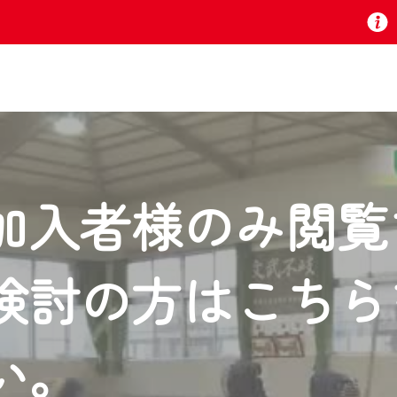
お知らせ
加入者様のみ閲覧
 TV』は2024年9月24日からリニューアルします！
検討の方はこちら
いの地域の動画コンテンツが一目瞭然。
ら、いつでも・どこでも・外出先でも！
の地域情報番組をご視聴いただけます！
い。