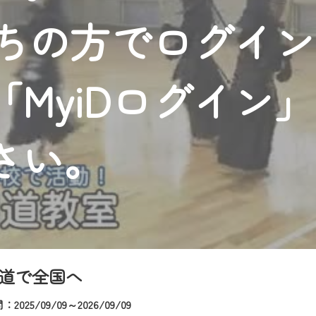
者様へのサービス向上のため、
持ちの方でログイ
いただくには、一部コンテンツを除き、
CNetマイページ※』へのログインが必要となります。
くお願いいたします。
MyiDログイン
yIDが必要となります。
Vを含むCCNetの各種サービスをご利用頂くためのIDです。
アドレスで設定できます。
さい。
ーメールアドレスでも作成可能です）
Dの新規登録は
こちら
から
は引き続きご視聴いただけます。
ルにともないメンテナンス作業を予定しています。
道で全国へ
2025/09/09～2026/09/09