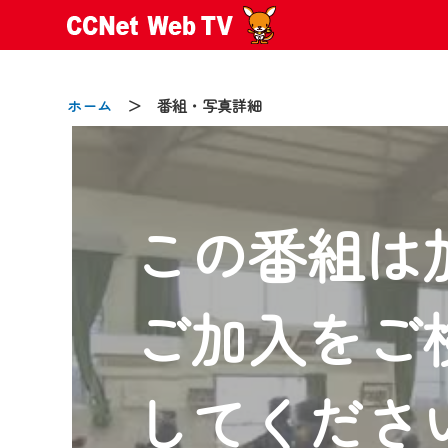
ホーム
＞ 番組・写真詳細
この番組は
2024/09/02
動画配信サービス『CCNet Web
【変更点】
ご加入をご
◆デザイン変更により、お住ま
◆当社アプリやＰＣブラウザか
CCNetサービスエリア20市町
してくださ
【ご注意】