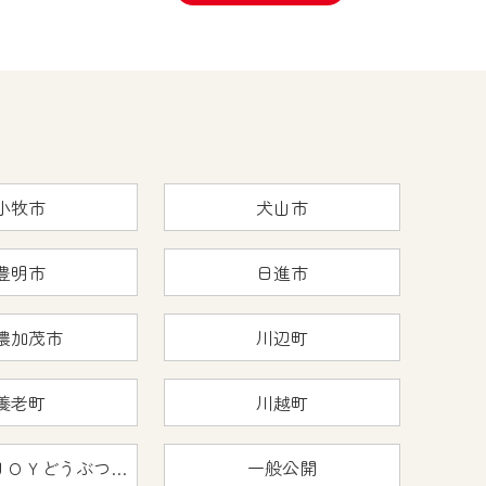
小牧市
犬山市
豊明市
日進市
濃加茂市
川辺町
養老町
川越町
おうちで猿ＪＯＹどうぶつえん
一般公開