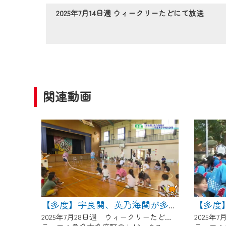
作業の間は、CCNetWebTV
2025年7月14日週 ウィークリーたどにて放送
ご不便をおかけいたしますが、ご
関連動画
【多度
【多度】宇良関、英乃海関が多度東小学校を訪問
2025年7月28日週 ウィークリーたどにて放送