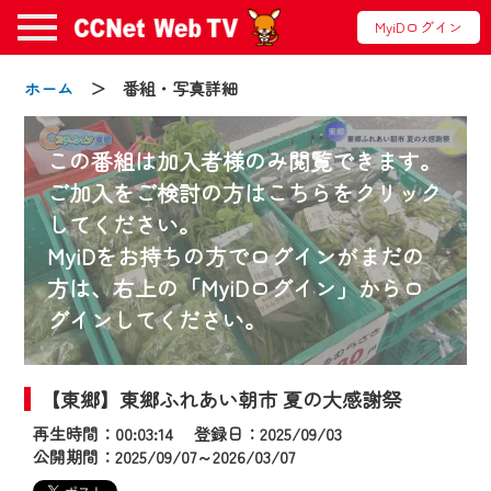
MyiDログイン
ホーム
＞ 番組・写真詳細
この番組は加入者様のみ閲覧できます。
ご加入をご検討の方はこちらをクリック
してください。
お知らせ
MyiDをお持ちの方でログインがまだの
方は、右上の「MyiDログイン」からロ
グインしてください。
2024/09/02
動画配信サービス『CCNet Web TV』は2024
年9月24日からリニューアルします！
【東郷】東郷ふれあい朝市 夏の大感謝祭
再生時間：00:03:14 登録日：2025/09/03
【変更点】
公開期間：2025/09/07～2026/03/07
◆デザイン変更により、お住まいの地域