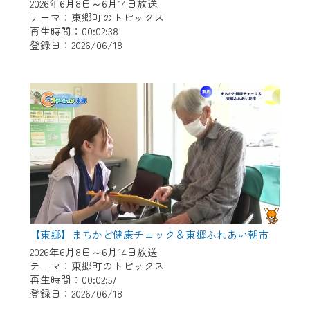
※マイページへのログインには、MyIDが必
2026年6月8日～6月14日放送
要となります。
テーマ：東郷町のトピックス
再生時間：00:02:38
※MyIDとは、CCNet Web TVを含むCCNetの
登録日：2026/06/18
各種サービスをご利用頂くためのIDです。
IDはお客様が使っているメールアドレス
で設定できます。
（GmailやYahooなどのフリーメールアドレ
スでも作成可能です）
※マイページへのログイン・MyIDの新規登
録は
こちら
から
※CCNetアプリをご利用中の方は引き続き
ご視聴いただけます。
＜メンテナンス情報＞
【東郷】まちかど健康チェック＆東郷ふれあい朝市
CCNetWebTVのリニューアルにともないメ
2026年6月8日～6月14日放送
テーマ：東郷町のトピックス
ンテナンス作業を予定しています。
再生時間：00:02:57
登録日：2026/06/18
日時 9/24 9:30～16:30