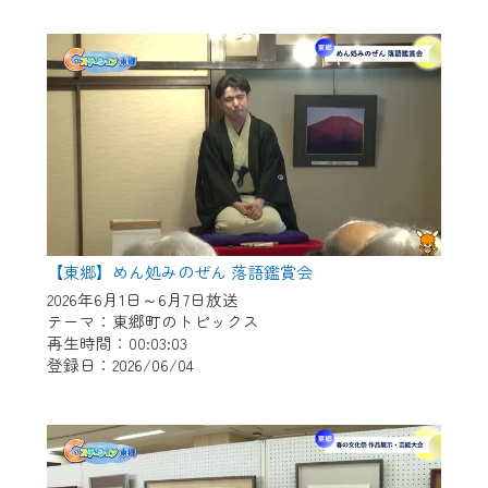
作業の間は、CCNetWebTVの画面が「メン
テナンス中」になり、ご利用いただけませ
ん。
ご不便をおかけいたしますが、ご了承の程
よろしくお願いいたします。
【東郷】めん処みのぜん 落語鑑賞会
2026年6月1日～6月7日放送
テーマ：東郷町のトピックス
再生時間：00:03:03
登録日：2026/06/04