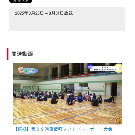
の動画コンテンツが一目瞭然。
◆当社アプリやＰＣブラウザから、いつ
2025年8月25日～8月31日放送
でも・どこでも・外出先でも！
CCNetサービスエリア20市町の地域情報
番組をご視聴いただけます！
【ご注意】
関連動画
2024年9月24日からはご加入者様へのサー
ビス向上のため、
『CCNet Web TV』を利用いただくには、
一部コンテンツを除き、
CCNetサービスへの加入と『CCNetマイ
ページ※』へのログインが必要となりま
す。
何卒、ご理解ご了承の程よろしくお願い
いたします。
【東郷】第２９回東郷町ソフトバレーボール大会