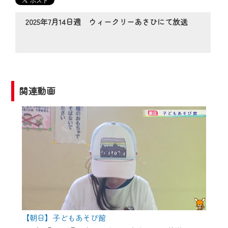
の動画コンテンツが一目瞭然。
◆当社アプリやＰＣブラウザから、いつ
2025年7月14日週 ウィークリーあさひにて放送
でも・どこでも・外出先でも！
CCNetサービスエリア20市町の地域情報
番組をご視聴いただけます！
【ご注意】
関連動画
2024年9月24日からはご加入者様へのサー
ビス向上のため、
『CCNet Web TV』を利用いただくには、
一部コンテンツを除き、
CCNetサービスへの加入と『CCNetマイ
ページ※』へのログインが必要となりま
す。
何卒、ご理解ご了承の程よろしくお願い
いたします。
【朝日】子どもあそび館