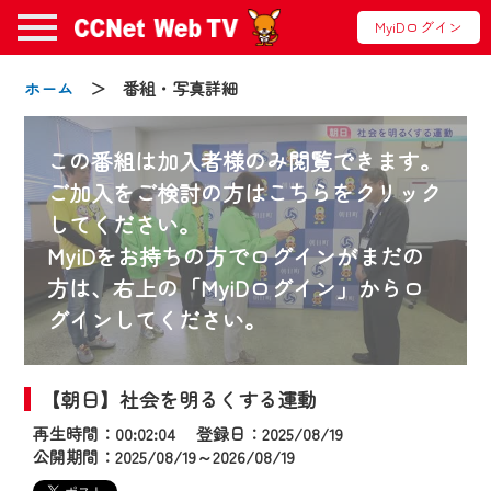
MyiDログイン
ホーム
＞ 番組・写真詳細
この番組は加入者様のみ閲覧できます。
ご加入をご検討の方はこちらをクリック
してください。
お知らせ
MyiDをお持ちの方でログインがまだの
方は、右上の「MyiDログイン」からロ
グインしてください。
2024/09/02
動画配信サービス『CCNet Web TV』は2024
年9月24日からリニューアルします！
【朝日】社会を明るくする運動
再生時間：00:02:04 登録日：2025/08/19
【変更点】
公開期間：2025/08/19～2026/08/19
◆デザイン変更により、お住まいの地域