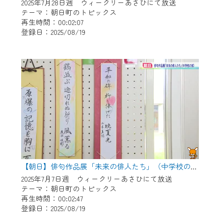
※マイページへのログインには、MyIDが必
2025年7月28日週 ウィークリーあさひにて放送
要となります。
テーマ：朝日町のトピックス
再生時間：00:02:07
※MyIDとは、CCNet Web TVを含むCCNetの
登録日：2025/08/19
各種サービスをご利用頂くためのIDです。
IDはお客様が使っているメールアドレス
で設定できます。
（GmailやYahooなどのフリーメールアドレ
スでも作成可能です）
※マイページへのログイン・MyIDの新規登
録は
こちら
から
※CCNetアプリをご利用中の方は引き続き
ご視聴いただけます。
＜メンテナンス情報＞
【朝日】俳句作品展「未来の俳人たち」（中学校の部）
CCNetWebTVのリニューアルにともないメ
2025年7月7日週 ウィークリーあさひにて放送
テーマ：朝日町のトピックス
ンテナンス作業を予定しています。
再生時間：00:02:47
登録日：2025/08/19
日時 9/24 9:30～16:30