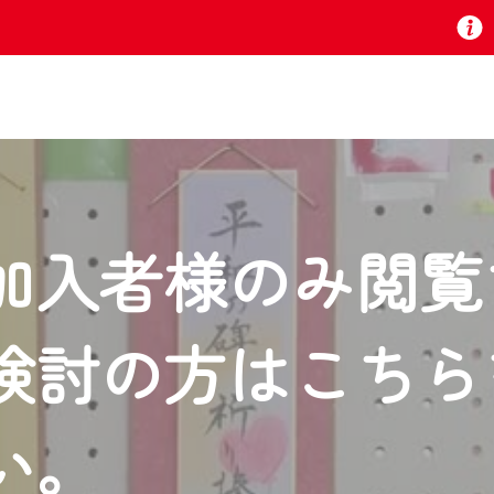
お知らせ
加入者様のみ閲覧
 TV』は2024年9月24日からリニューアルします！
検討の方はこちら
いの地域の動画コンテンツが一目瞭然。
ら、いつでも・どこでも・外出先でも！
の地域情報番組をご視聴いただけます！
い。