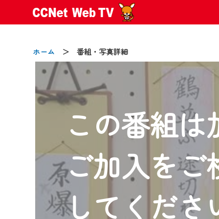
ホーム
＞ 番組・写真詳細
この番組は
2024/09/02
動画配信サービス『CCNet Web
【変更点】
ご加入をご
◆デザイン変更により、お住ま
◆当社アプリやＰＣブラウザか
CCNetサービスエリア20市町
してくださ
【ご注意】