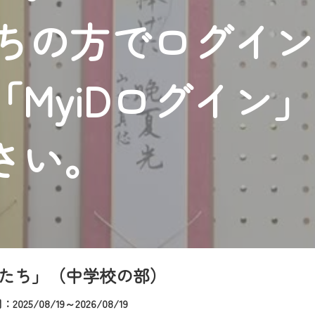
者様へのサービス向上のため、
持ちの方でログイ
いただくには、一部コンテンツを除き、
CNetマイページ※』へのログインが必要となります。
くお願いいたします。
MyiDログイン
yIDが必要となります。
Vを含むCCNetの各種サービスをご利用頂くためのIDです。
アドレスで設定できます。
さい。
ーメールアドレスでも作成可能です）
Dの新規登録は
こちら
から
は引き続きご視聴いただけます。
ルにともないメンテナンス作業を予定しています。
たち」（中学校の部）
025/08/19～2026/08/19