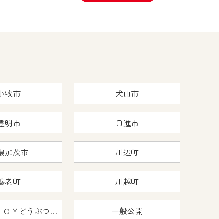
小牧市
犬山市
豊明市
日進市
濃加茂市
川辺町
養老町
川越町
おうちで猿ＪＯＹどうぶつえん
一般公開