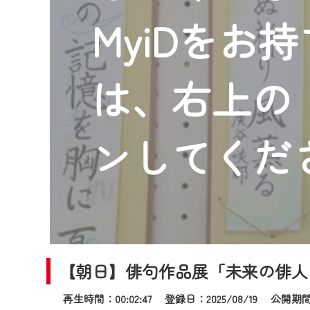
2024年9月24日からはご加入
MyiDをお
『CCNet Web TV』を利用
CCNetサービスへの加入と『C
何卒、ご理解ご了承の程よろし
は、右上の「
※マイページへのログインには、M
※MyIDとは、CCNet Web T
IDはお客様が使っているメール
ンしてくだ
（GmailやYahooなどのフリ
※マイページへのログイン・MyI
※CCNetアプリをご利用中の方
＜メンテナンス情報＞
CCNetWebTVのリニューア
【朝日】俳句作品展「未来の俳人
日時 9/24 9:30～16:30
再生時間：00:02:47 登録日：2025/08/19
公開期間：2