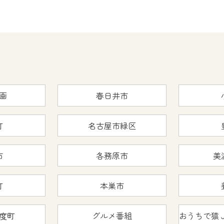
画
春日井市
町
名古屋市緑区
市
各務原市
美
町
本巣市
度町
グルメ番組