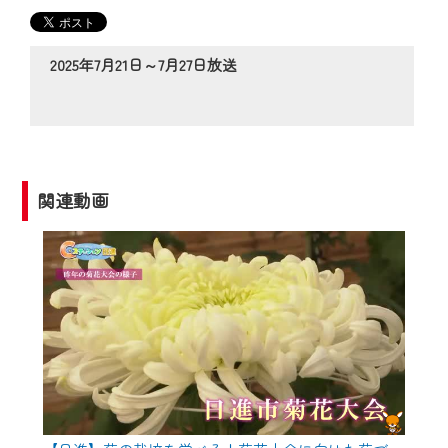
の動画コンテンツが一目瞭然。
◆当社アプリやＰＣブラウザから、いつ
でも・どこでも・外出先でも！
2025年7月21日～7月27日放送
CCNetサービスエリア20市町の地域情報
番組をご視聴いただけます！
【ご注意】
2024年9月24日からはご加入者様へのサー
関連動画
ビス向上のため、
『CCNet Web TV』を利用いただくには、
一部コンテンツを除き、
CCNetサービスへの加入と『CCNetマイ
ページ※』へのログインが必要となりま
す。
何卒、ご理解ご了承の程よろしくお願い
いたします。