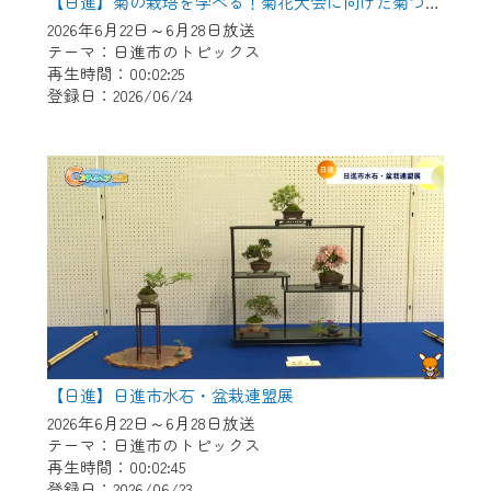
※マイページへのログインには、MyIDが必
【日進】菊の栽培を学べる！菊花大会に向けた菊づくり講習会
要となります。
2026年6月22日～6月28日放送
テーマ：日進市のトピックス
※MyIDとは、CCNet Web TVを含むCCNetの
再生時間：00:02:25
各種サービスをご利用頂くためのIDです。
登録日：2026/06/24
IDはお客様が使っているメールアドレス
で設定できます。
（GmailやYahooなどのフリーメールアドレ
スでも作成可能です）
※マイページへのログイン・MyIDの新規登
録は
こちら
から
※CCNetアプリをご利用中の方は引き続き
ご視聴いただけます。
＜メンテナンス情報＞
【日進】日進市水石・盆栽連盟展
CCNetWebTVのリニューアルにともないメ
2026年6月22日～6月28日放送
ンテナンス作業を予定しています。
テーマ：日進市のトピックス
再生時間：00:02:45
日時 9/24 9:30～16:30
登録日：2026/06/23