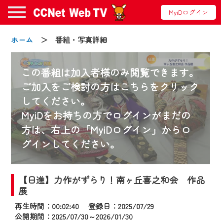
MyiDログイン
ホーム
＞ 番組・写真詳細
この番組は加入者様のみ閲覧できます。
ご加入をご検討の方はこちらをクリック
してください。
お知らせ
MyiDをお持ちの方でログインがまだの
方は、右上の「MyiDログイン」からロ
グインしてください。
2024/09/02
動画配信サービス『CCNet Web TV』は2024
年9月24日からリニューアルします！
【日進】力作がずらり！南ヶ丘喜之和会 作品
展
【変更点】
再生時間：00:02:40 登録日：2025/07/29
◆デザイン変更により、お住まいの地域
公開期間：2025/07/30～2026/01/30